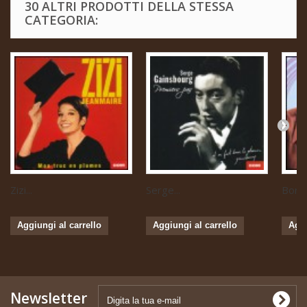
30 ALTRI PRODOTTI DELLA STESSA
CATEGORIA:
Zizi...
Serge...
Boris 
Aggiungi al carrello
Aggiungi al carrello
Aggi
Newsletter