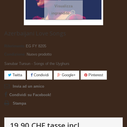
Visualizza
ingrandito
Azerbaijani Love Songs
Riferimento
EG FY 8205
Condizione:
Nuovo prodotto
Sanubar Tursun - Songs of the Uyghurs
Twitta
Condividi
Google+
Pinterest
Invia ad un amico
Condividi su Facebook!
Stampa
19.90 CHF
tasse incl.