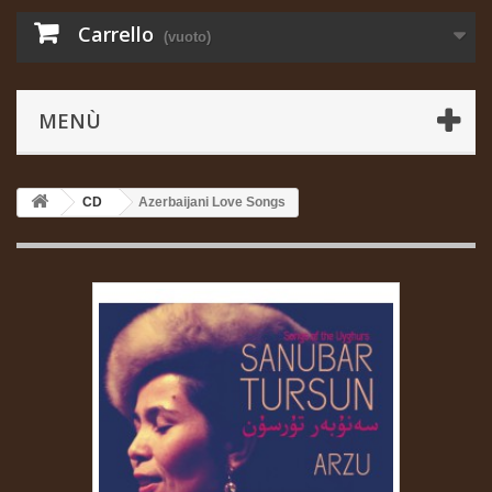
Carrello
(vuoto)
MENÙ
CD
Azerbaijani Love Songs