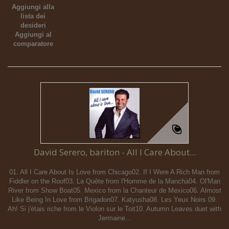
Aggiungi alla
lista dei
desideri
Aggiungi al
comparatore
David Serero, bariton - All I Care About...
01. All I Care About Is Love from Chicago02. If I Were A Rich Man from
Fiddler on the Roof03. La Quête from l'Homme de la Mancha04. Ol'Man
River from Show Boat05. Mexico from la Chanteur de Mexico06. Almost
Like Being In Love from Brigadon07. Katyusha08. Les Yeux Noirs 09.
Ah! Si j'étais riche from le Violon sur le Toit10. Autumn Leaves duet with
Jermaine...