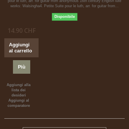
pour le luth, arr. for guitar from anonymous 16th century English lute
works: Walsingha4. Petite Suite pour le luth, arr. for guitar from...
Disponibile
14.90 CHF
Aggiungi
al carrello
Più
Aggiungi alla
lista dei
desideri
Aggiungi al
comparatore