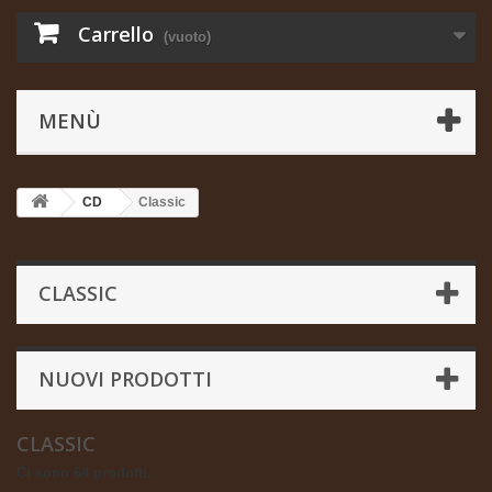
Carrello
(vuoto)
MENÙ
CD
Classic
CLASSIC
NUOVI PRODOTTI
CLASSIC
Ci sono 64 prodotti.