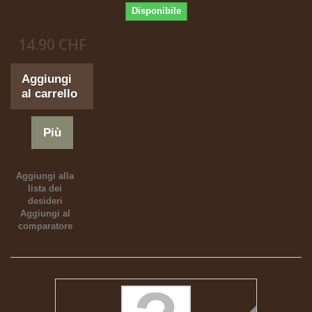
Disponibile
14.90 CHF
Aggiungi
al carrello
Più
Aggiungi alla
lista dei
desideri
Aggiungi al
comparatore