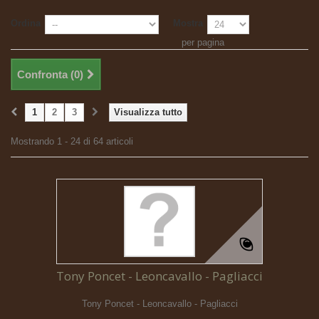
Ordina
Mostra
per pagina
Confronta (
0
)
1
2
3
Visualizza tutto
Mostrando 1 - 24 di 64 articoli
Tony Poncet - Leoncavallo - Pagliacci
Tony Poncet - Leoncavallo - Pagliacci