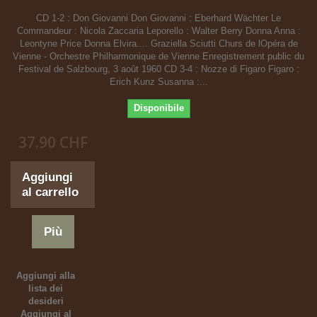
CD 1-2 : Don Giovanni Don Giovanni : Eberhard Wächter Le
Commandeur : Nicola Zaccaria Leporello : Walter Berry Donna Anna :
Leontyne Price Donna Elvira.... Graziella Sciutti Churs de lOpéra de
Vienne - Orchestre Philharmonique de Vienne Enregistrement public du
Festival de Salzbourg, 3 août 1960 CD 3-4 : Nozze di Figaro Figaro :
Erich Kunz Susanna :...
Disponibile
37.90 CHF
Aggiungi
al carrello
Più
Aggiungi alla
lista dei
desideri
Aggiungi al