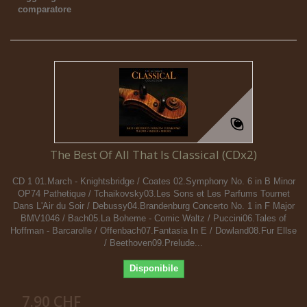
comparatore
The Best Of All That Is Classical (CDx2)
CD 1 01.March - Knightsbridge / Coates 02.Symphony No. 6 in B Minor
OP74 Pathetique / Tchaikovsky03.Les Sons et Les Parfums Tournet
Dans L'Air du Soir / Debussy04.Brandenburg Concerto No. 1 in F Major
BMV1046 / Bach05.La Boheme - Comic Waltz / Puccini06.Tales of
Hoffman - Barcarolle / Offenbach07.Fantasia In E / Dowland08.Fur Ellse
/ Beethoven09.Prelude...
Disponibile
7.90 CHF