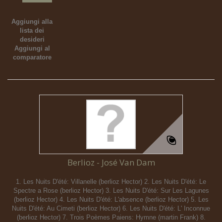
Aggiungi alla
lista dei
desideri
Aggiungi al
comparatore
Berlioz - José Van Dam
1. Les Nuits D'été: Villanelle (berlioz Hector) 2. Les Nuits D'été: Le
Spectre a Rose (berlioz Hector) 3. Les Nuits D'été: Sur Les Lagunes
(berlioz Hector) 4. Les Nuits D'été: L'absence (berlioz Hector) 5. Les
Nuits D'été: Au Cimeti (berlioz Hector) 6. Les Nuits D'été: L' Inconnue
(berlioz Hector) 7. Trois Poèmes Paiens: Hymne (martin Frank) 8.