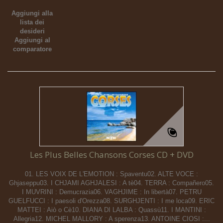
Aggiungi alla
lista dei
desideri
Aggiungi al
comparatore
Les Plus Belles Chansons Corses CD + DVD
01. LES VOIX DE L'EMOTION : Spaventu02. ALTE VOCE :
Ghjaseppu03. I CHJAMI AGHJALESI : A tè04. TERRA : Compañero05.
I MUVRINI : Demucrazia06. VAGHJIME : In libertà07. PETRU
GUELFUCCI : I paesoli d'Orezza08. SURGHJENTI : I me loca09. ERIC
MATTEI : Aiò o Cè10. DIANA DI LALBA : Quassù11. I MANTINI :
Allegria12. MICHEL MALLORY : A sperenza13. ANTOINE CIOSI :...