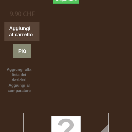
9.90 CHF
Aggiungi
al carrello
Più
Aggiungi alla
lista dei
desideri
Aggiungi al
comparatore