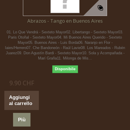
Abrazos - Tango en Buenos Aires
01. Lo Que Vendrá - Sexteto Mayor02. Libertango - Sexteto Mayor03.
Paris Otoñal - Sexteto Mayor04. Mi Buenos Aires Querido - Sexteto
Mayor05. Buenos Aires - Luis Borda06. Naranjo en Flor -
Iaies/Herrero07. Che Bandoneón - Raúl Lavie08. Los Mareados - Rubén
Juarez09. Don Agustín Bardi - Sexteto Mayor10. Sola y Acompañada -
Marí Graña11. Milonga de Mis...
Disponibile
9.90 CHF
Aggiungi
al carrello
Più