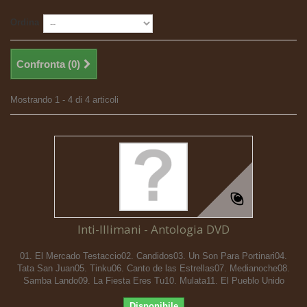
Ordina
Confronta (
0
)
Mostrando 1 - 4 di 4 articoli
Inti-Illimani - Antologia DVD
01. El Mercado Testaccio02. Candidos03. Un Son Para Portinari04.
Tata San Juan05. Tinku06. Canto de las Estrellas07. Medianoche08.
Samba Lando09. La Fiesta Eres Tu10. Mulata11. El Pueblo Unido
Disponibile