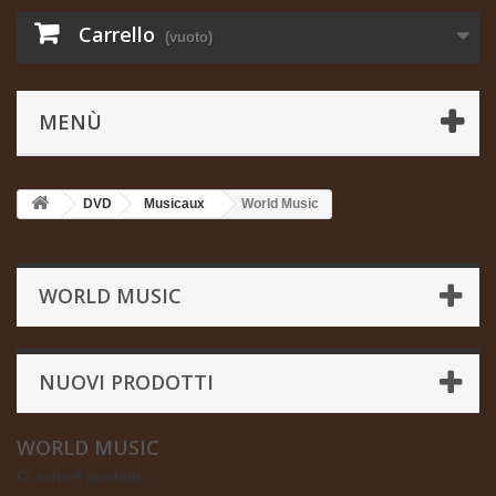
Carrello
(vuoto)
MENÙ
DVD
Musicaux
World Music
WORLD MUSIC
NUOVI PRODOTTI
WORLD MUSIC
Ci sono 4 prodotti.