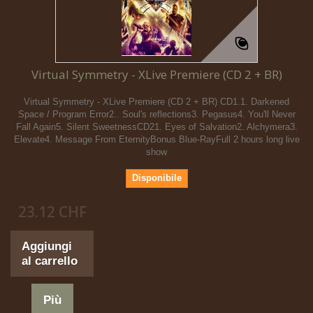
Virtual Symmetry - XLive Premiere (CD 2 + BR)
Virtual Symmetry - XLive Premiere (CD 2 + BR) CD1.1. Darkened
Space / Program Error2.. Soul's reflections3. Pegasus4. You'll Never
Fall Again5. Silent SweetnessCD21. Eyes of Salvation2. Alchymera3.
Elevate4. Message From EternityBonus Blue-RayFull 2 hours long live
show
Disponibile
23.12 CHF
Aggiungi
al carrello
Più