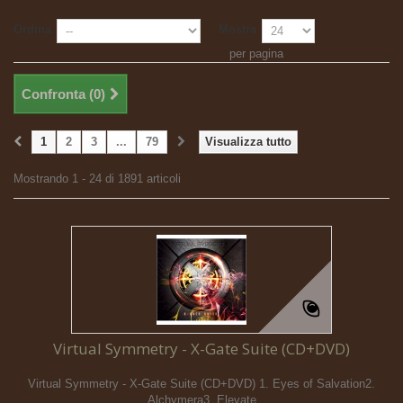
Ordina
Mostra
per pagina
Confronta (
0
)
1
2
3
...
79
Visualizza tutto
Mostrando 1 - 24 di 1891 articoli
Virtual Symmetry - X-Gate Suite (CD+DVD)
Virtual Symmetry - X-Gate Suite (CD+DVD) 1. Eyes of Salvation2.
Alchymera3. Elevate