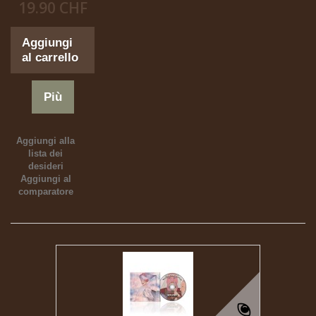
19.90 CHF
Aggiungi
al carrello
Più
Aggiungi alla
lista dei
desideri
Aggiungi al
comparatore