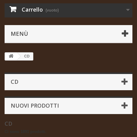
Carrello
(vuoto)
MENÙ
CD
CD
NUOVI PRODOTTI
CD
Ci sono 1891 prodotti.