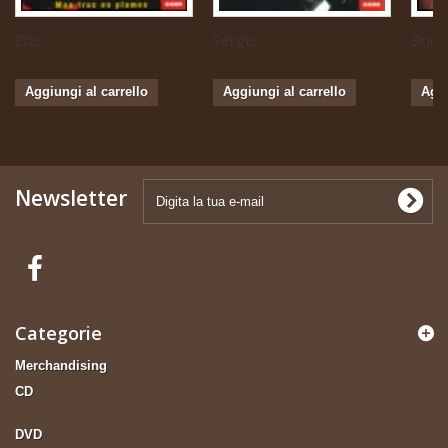
Zizi...
Serge...
Boris 
Aggiungi al carrello
Aggiungi al carrello
Aggi
Newsletter
Categorie
Merchandising
CD
DVD