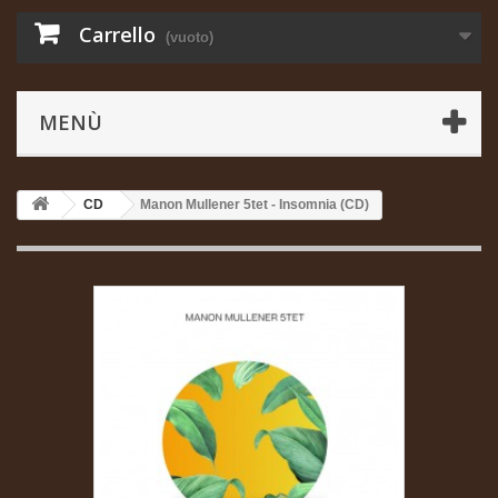
Carrello
(vuoto)
MENÙ
CD
Manon Mullener 5tet - Insomnia (CD)