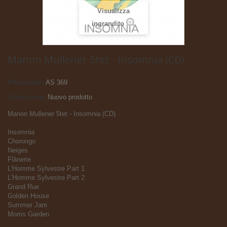
Visualizza
ingrandito
Manon Mullener 5tet - Insomnia (CD)
Riferimento
AS 369
Condizione:
Nuovo prodotto
Manon Mullener 5tet - Insomnia (CD)
Insomnia
Chorongo
Neiges
Flânerie
L'Homme Sylvestre Part 1
L'Homme Sylvestre Part 2
Grand Rue
Golden House
Summer Jam
Moms Garden