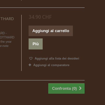
34.90 CHF
OTTHARD
Aggiungi al carrello
ARD -
h GOTTHARD
 the year
Più
r-note
Aggiungi alla lista dei desideri
Aggiungi al comparatore
Confronta (
0
)