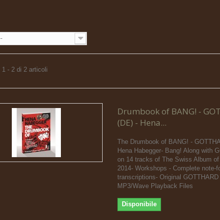
--
 - 2 di 2 articoli
Drumbook of BANG! - G
(DE) - Hena...
The Drumbook of BANG! - GOTTH
Hena Habegger- Bang! Along wit
on 14 tracks of The Swiss Album of
2014- Workshops - Complete note-fo
transcriptions- Original GOTTHARD
MP3/Wave Playback Files
Disponibile