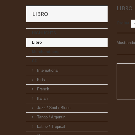
LIBRO
LIBRO
Ordina
HIGHLIGHTS
Libro
Mostrando 1
Merchandising
CD
International
Kids
French
Italian
Jazz / Soul / Blues
Tango / Argentin
Latino / Tropical