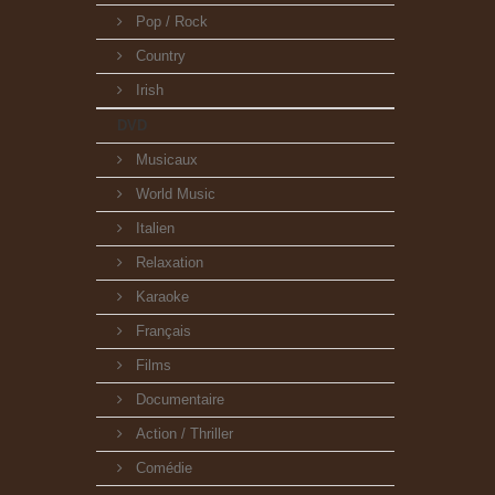
Pop / Rock
Country
Irish
DVD
Musicaux
World Music
Italien
Relaxation
Karaoke
Français
Films
Documentaire
Action / Thriller
Comédie