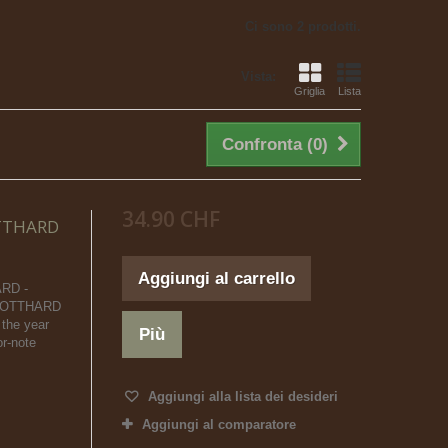
Ci sono 2 prodotti.
Vista:
Griglia
Lista
Confronta (
0
)
34.90 CHF
OTTHARD
Aggiungi al carrello
ARD -
h GOTTHARD
 the year
Più
r-note
Aggiungi alla lista dei desideri
Aggiungi al comparatore