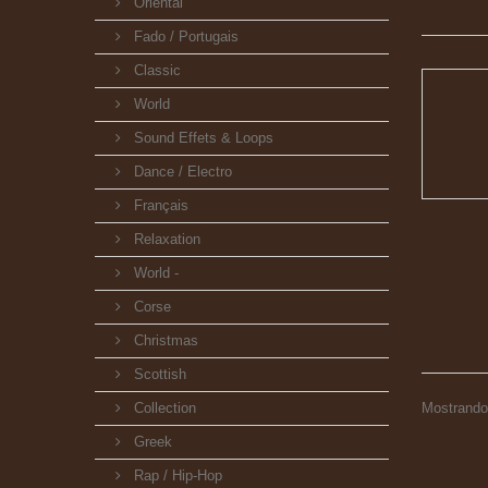
Oriental
Fado / Portugais
Classic
World
Sound Effets & Loops
Dance / Electro
Français
Relaxation
World -
Corse
Christmas
Scottish
Collection
Mostrando 1
Greek
Rap / Hip-Hop