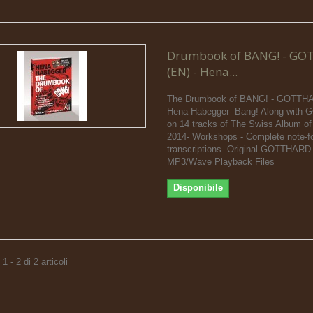
Drumbook of BANG! - G
(EN) - Hena...
The Drumbook of BANG! - GOTTH
Hena Habegger- Bang! Along wit
on 14 tracks of The Swiss Album of
2014- Workshops - Complete note-fo
transcriptions- Original GOTTHARD
MP3/Wave Playback Files
Disponibile
 - 2 di 2 articoli