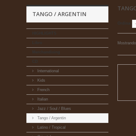
TANGO
TANGO / ARGENTIN
Ordina
HIGHLIGHTS
Libro
Mostrando 
Merchandising
CD
International
Kids
French
Italian
Jazz / Soul / Blues
Tango / Argentin
Latino / Tropical