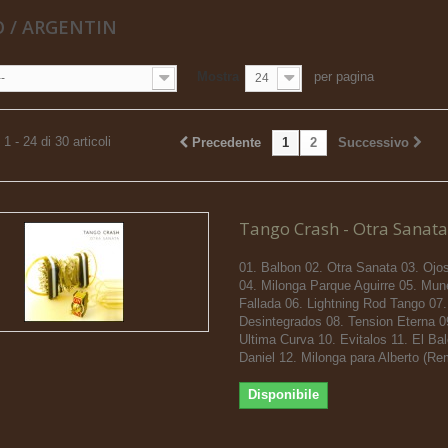
 / ARGENTIN
Mostra
per pagina
--
24
1 - 24 di 30 articoli
Precedente
1
2
Successivo
Tango Crash - Otra Sanata
01. Balbon 02. Otra Sanata 03. Ojo
04. Milonga Parque Aguirre 05. Mu
Fallada 06. Lightning Rod Tango 07.
Desintegrados 08. Tension Eterna 0
Ultima Curva 10. Evitalos 11. El Ba
Daniel 12. Milonga para Alberto (Re
Disponibile