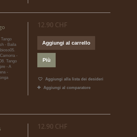
12.90 CHF
go
. Tango
Aggiungi al carrello
h - Baila
abioso05.
Camorra -
Più
l08. Tango
re - A
ana -
longa
Aggiungi alla lista dei desideri
Aggiungi al comparatore
12.90 CHF
s