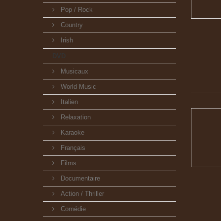
Pop / Rock
Country
Irish
DVD
Musicaux
World Music
Italien
Relaxation
Karaoke
Français
Films
Documentaire
Action / Thriller
Comédie