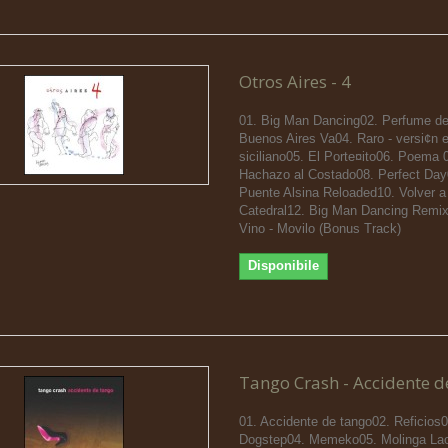
Otros Aires - 4
01. Big Man Dancing02. Perfume de
Buenos Aires Va04. Raro - versi¢n e
siciliano05. El Porte¤ito06. Poema 
Hachazo al Costado08. Perfect Day
Puente Alsina Reloaded10. Volver a
Catedral12. Big Man Dancing Remix
Vino - Movilo (Bonus Track)
Disponibile
Tango Crash - Accidente d
01. Accidente de tango02. Reficios0
Dogstep04. Memeko05. Molinga La