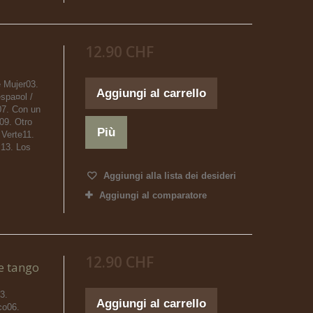
12.90 CHF
 Mujer03.
Aggiungi al carrello
spa¤ol /
07. Con un
09. Otro
Più
 Verte11.
13. Los
Aggiungi alla lista dei desideri
Aggiungi al comparatore
12.90 CHF
e tango
3.
Aggiungi al carrello
co06.