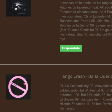
Leyendas de la noche de los tangos
Ratones de labertinto (feat. Alfredo 
Fantasmas africanos (feat. Ariel Pra
involucion (feat. Chino Laborde) 04.
Buenosaurios Parte I 05. Cristobal (
Rodrigo de la Serna) 06. La que se
(feat. Cucuza Castiello) 07. Un gauc
lluvia (feat. Brian Chambuleyron) 08
rojo...
Disponibile
Tango Crash - Baila Queri
01. La Cumpadesky 02. Acovachado
Lektrocandombe 04. Finitud 05. Cicl
enfermo II 06. Bailá Querida 07. Ins
El Boyero 09. Los Ejes de mi Carret
Hilando Escamas 11. Balbón Remix
Homenaje