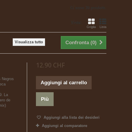
Ci sono 30 prodotti.
Vista:
Griglia
Lista
Visualizza tutto
Confronta (
0
)
12.90 CHF
s Negros
Aggiungi al carrello
neca
9. La
Più
lero de
mix)
Aggiungi alla lista dei desideri
Aggiungi al comparatore