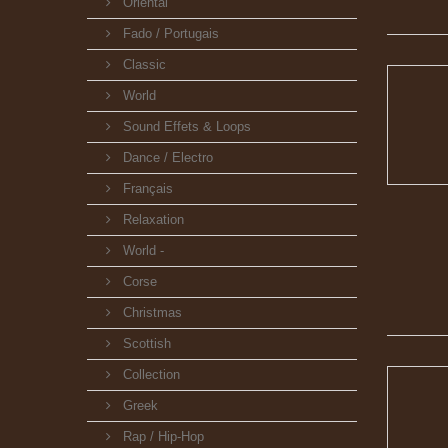
Oriental
Fado / Portugais
Classic
World
Sound Effets & Loops
Dance / Electro
Français
Relaxation
World -
Corse
Christmas
Scottish
Collection
Greek
Rap / Hip-Hop