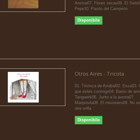
Ansina07. Flores secas08. El Siete
Pepe10. Pasito del Campeón
Disponibile
Otros Aires - Tricota
01. Tristeza de Arrabal02. Essa03. 
que estés conmigo04. Barrio de am
Tangwerk06. Junto a la aurora07.
Mariposita08. El misionero09. No s
otre orilla
Disponibile