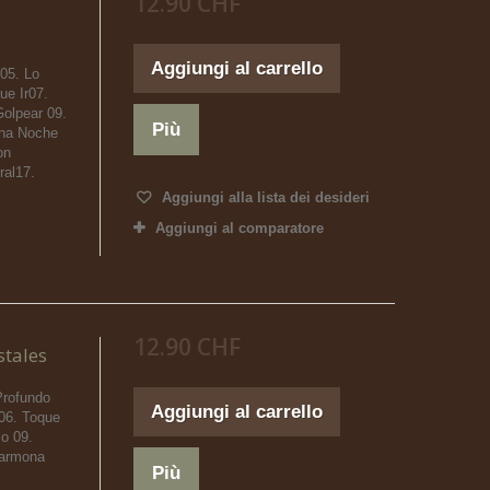
12.90 CHF
Aggiungi al carrello
 05. Lo
e Ir07.
olpear 09.
Più
 Una Noche
on
ral17.
Aggiungi alla lista dei desideri
Aggiungi al comparatore
12.90 CHF
stales
Profundo
Aggiungi al carrello
 06. Toque
mo 09.
Marmona
Più