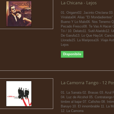
La Chicana - Lejos
01. Origami02. Jacinto Chiclana 03.
Viralata04. Alias "El Mondadientes"
Bueno Y Lo Malo06. Nos Tenemo Qu
Pecado Fresco08. Te Vas A Hacer G
Tó / 10. Delato11. Sutil Alarido12.
De Garufa13. Lo Que Hay14. Canci
Llorada15. La Mariposa16 .Viaje Ast
Lejos
Disponibile
La Camorra Tango - 12 Po
01. La Sanata 02. Brasas 03. Azul 
04. Luz de Alcohol 05. Contratango
timbre al bajar 07. Cafishio 08. Inti
Baruyo 10. El innombrable 11. La 
12. La Camorra