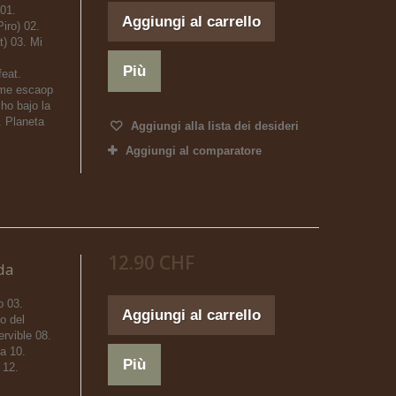
01.
Aggiungi al carrello
Piro) 02.
t) 03. Mi
Più
feat.
 me escaop
ho bajo la
. Planeta
Aggiungi alla lista dei desideri
Aggiungi al comparatore
12.90 CHF
da
 03.
Aggiungi al carrello
o del
ervible 08.
a 10.
Più
 12.