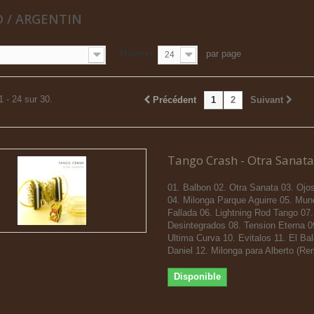
 / ARGENTIN
Montrer
par page
24
1 - 24 sur 30.
Précédent
1
2
Suivant
Tango Crash - Otra Sanata
01. Balbon 02. Otra Sanata 03. Ojo
04. Milonga Parque Aguirre 05. Mu
Fallada 06. Lightning Rod Tango 07.
Desintegrados 08. Tension Eterna 0
Ultima Curva 10. Evitalos 11. El Ba
Daniel 12. Milonga para Alberto (Re
Disponible