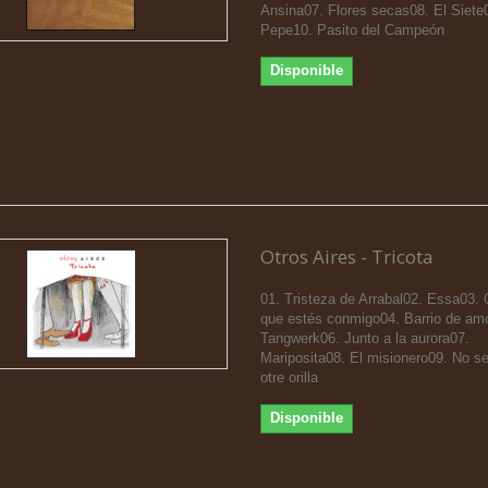
Ansina07. Flores secas08. El Siete
Pepe10. Pasito del Campeón
Disponible
Otros Aires - Tricota
01. Tristeza de Arrabal02. Essa03. 
que estés conmigo04. Barrio de am
Tangwerk06. Junto a la aurora07.
Mariposita08. El misionero09. No s
otre orilla
Disponible