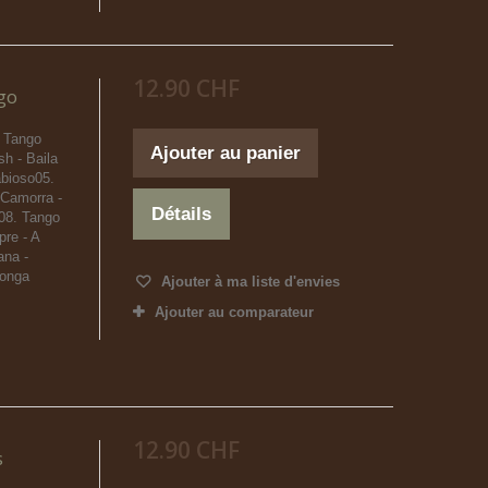
12.90 CHF
go
. Tango
Ajouter au panier
h - Baila
abioso05.
Camorra -
Détails
l08. Tango
re - A
ana -
longa
Ajouter à ma liste d'envies
Ajouter au comparateur
12.90 CHF
s