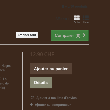
Il y a 30 produits.
Afficher :
Grille
Liste
Afficher tout
Comparer (
0
)
12.90 CHF
s Negros
Ajouter au panier
neca
9. La
Détails
lero de
mix)
Ajouter à ma liste d'envies
Ajouter au comparateur