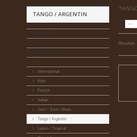
TANGO
TANGO / ARGENTIN
Tri
--
HIGHLIGHTS
Livre
Résultats 
Merchandising
CD
International
Kids
French
Italian
Jazz / Soul / Blues
Tango / Argentin
Latino / Tropical