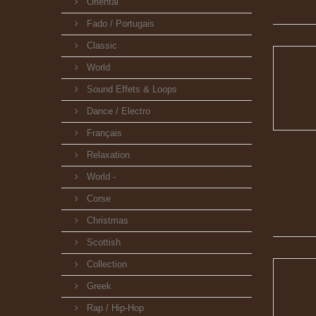
Oriental
Fado / Portugais
Classic
World
Sound Effets & Loops
Dance / Electro
Français
Relaxation
World -
Corse
Christmas
Scottish
Collection
Greek
Rap / Hip-Hop