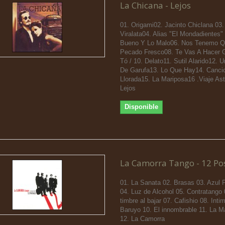
La Chicana - Lejos
01. Origami02. Jacinto Chiclana 03.
Viralata04. Alias "El Mondadientes"
Bueno Y Lo Malo06. Nos Tenemo Qu
Pecado Fresco08. Te Vas A Hacer G
Tó / 10. Delato11. Sutil Alarido12.
De Garufa13. Lo Que Hay14. Canci
Llorada15. La Mariposa16 .Viaje Ast
Lejos
Disponible
La Camorra Tango - 12 Po
01. La Sanata 02. Brasas 03. Azul 
04. Luz de Alcohol 05. Contratango
timbre al bajar 07. Cafishio 08. Inti
Baruyo 10. El innombrable 11. La 
12. La Camorra