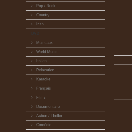
Pop / Rock
Country
Irish
DVD
Musicaux
World Music
Italien
Relaxation
Karaoke
Français
Films
Documentaire
Action / Thriller
Comédie