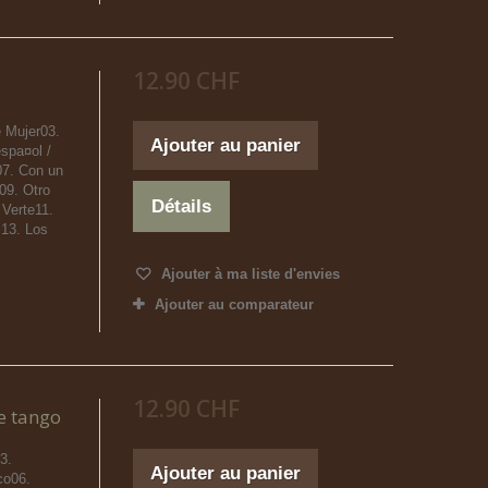
12.90 CHF
 Mujer03.
Ajouter au panier
spa¤ol /
07. Con un
09. Otro
Détails
 Verte11.
13. Los
Ajouter à ma liste d'envies
Ajouter au comparateur
12.90 CHF
e tango
3.
Ajouter au panier
co06.