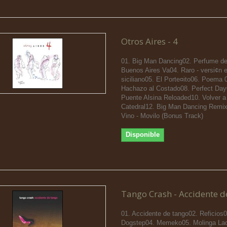
Otros Aires - 4
01. Big Man Dancing02. Perfume de
Buenos Aires Va04. Raro - versi¢n e
siciliano05. El Porte¤ito06. Poema 
Hachazo al Costado08. Perfect Day
Puente Alsina Reloaded10. Volver a
Catedral12. Big Man Dancing Remix
Vino - Movilo (Bonus Track)
Disponible
Tango Crash - Accidente d
01. Accidente de tango02. Reficios0
Dogstep04. Memeko05. Molinga La