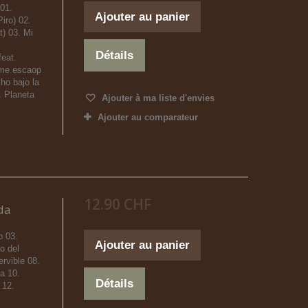
01.
Ajouter au panier
Piro) 02.
t) 03. Mi
Détails
feat.
 me escaop
ho bajo la
. Planeta
Ajouter à ma liste d'envies
Ajouter au comparateur
12.90 CHF
da
 03.
Ajouter au panier
o del
ervible 08.
a 10.
Détails
 12.