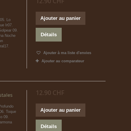
12.90 CHF
Ajouter au panier
 05. Lo
e Ir07.
olpear 09.
Détails
 Una Noche
on
ral17.
Ajouter à ma liste d'envies
Ajouter au comparateur
12.90 CHF
stales
Profundo
Ajouter au panier
 06. Toque
mo 09.
Marmona
Détails