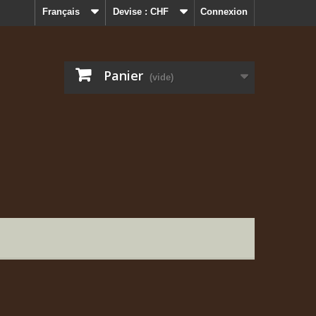
Français
Devise :
CHF
Connexion
Panier
(vide)