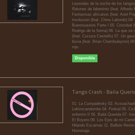
Leyendas de la noche de los tangos
Ratones de labertinto (feat. Alfredo 
Fantasmas africanos (feat. Ariel Pra
involucion (feat. Chino Laborde) 04.
Buenosaurios Parte I 05. Cristobal (
Rodrigo de la Serna) 06. La que se
(feat. Cucuza Castiello) 07. Un gauc
lluvia (feat. Brian Chambuleyron) 08
rojo...
Disponible
Tango Crash - Baila Queri
01. La Cumpadesky 02. Acovachado
Lektrocandombe 04. Finitud 05. Cicl
enfermo II 06. Bailá Querida 07. Ins
El Boyero 09. Los Ejes de mi Carret
Hilando Escamas 11. Balbón Remix
Homenaje