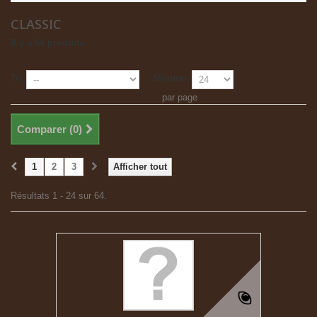
CLASSIC
Il y a 64 produits.
Tri
Montrer
par page
Comparer (
0
)
1
2
3
Afficher tout
Résultats 1 - 24 sur 64.