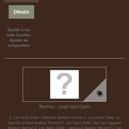
Détails
Ajouter à ma
liste d'envies
Ajouter au
comparateur
Berlioz - José Van Dam
1. Les Nuits D'été: Villanelle (berlioz Hector) 2. Les Nuits D'été: Le
Spectre a Rose (berlioz Hector) 3. Les Nuits D'été: Sur Les Lagunes
(berlioz Hector) 4. Les Nuits D'été: L'absence (berlioz Hector) 5. Les