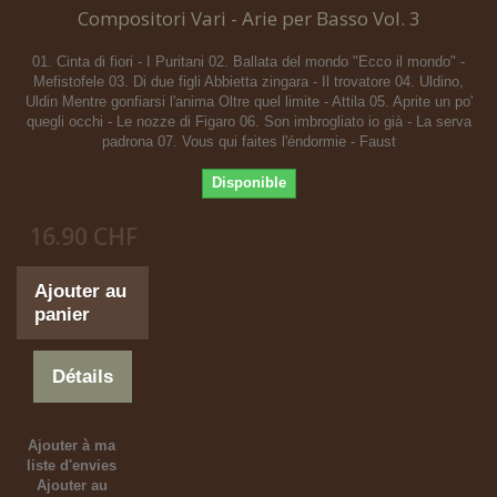
Compositori Vari - Arie per Basso Vol. 3
01. Cinta di fiori - I Puritani 02. Ballata del mondo "Ecco il mondo" -
Mefistofele 03. Di due figli Abbietta zingara - Il trovatore 04. Uldino,
Uldin Mentre gonfiarsi l'anima Oltre quel limite - Attila 05. Aprite un po'
quegli occhi - Le nozze di Figaro 06. Son imbrogliato io già - La serva
padrona 07. Vous qui faites l'éndormie - Faust
Disponible
16.90 CHF
Ajouter au
panier
Détails
Ajouter à ma
liste d'envies
Ajouter au