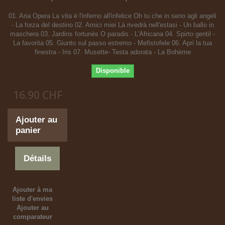
01. Aria Opera La vita è l'inferno all'infelice Oh tu che in seno agli angeli
- La forza del destino 02. Amici miei Là rivedrà nell'estasi - Un ballo in
maschera 03. Jardins fortunès O paradis - L'Africana 04. Spirto gentil -
La favorita 05. Giunto sul passo estremo - Mefistofele 06. Apri la tua
finestra - Iris 07. Musette- Testa adorata - La Bohème
Disponible
16.90 CHF
Ajouter au
panier
Détails
Ajouter à ma
liste d'envies
Ajouter au
comparateur