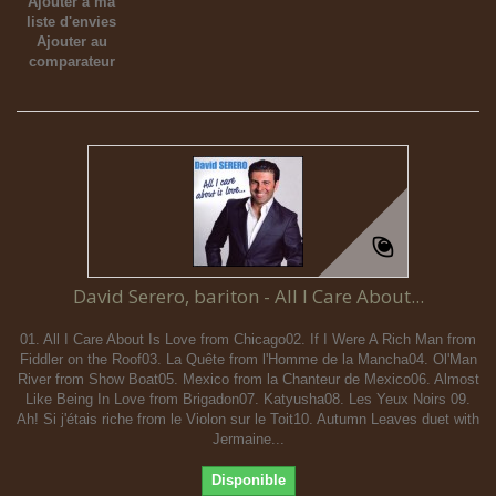
Ajouter à ma
liste d'envies
Ajouter au
comparateur
David Serero, bariton - All I Care About...
01. All I Care About Is Love from Chicago02. If I Were A Rich Man from
Fiddler on the Roof03. La Quête from l'Homme de la Mancha04. Ol'Man
River from Show Boat05. Mexico from la Chanteur de Mexico06. Almost
Like Being In Love from Brigadon07. Katyusha08. Les Yeux Noirs 09.
Ah! Si j'étais riche from le Violon sur le Toit10. Autumn Leaves duet with
Jermaine...
Disponible