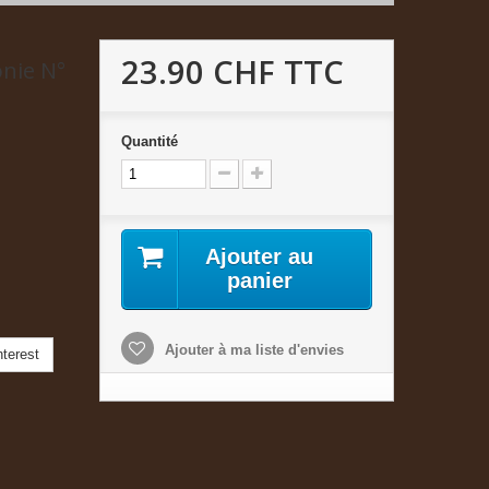
23.90 CHF
TTC
nie N°
Quantité
Ajouter au
panier
Ajouter à ma liste d'envies
terest