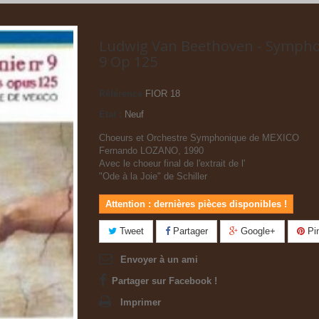
Ludwig Van Beethoven - Sympho
9 Op 125
Référence
FIOR 18
État :
Neuf
Choeurs et Orchestre Symphonique de MEXICO
Fernando LOZANO, 1990
Avec le choeur final de l'extrait de l'
"Ode à la Joie" de Schiller
Attention : dernières pièces disponibles !
Tweet
Partager
Google+
Pin
Envoyer à un ami
Partager sur Facebook !
Imprimer