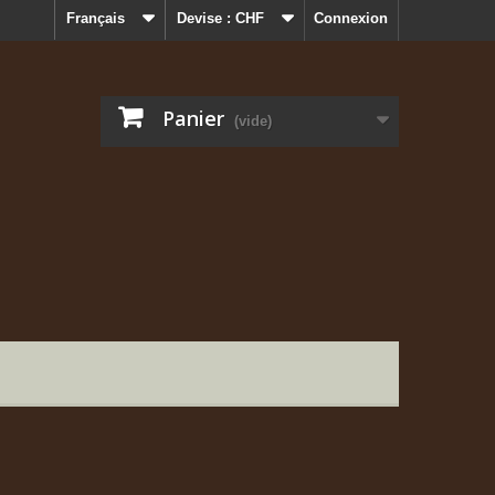
Français
Devise :
CHF
Connexion
Panier
(vide)