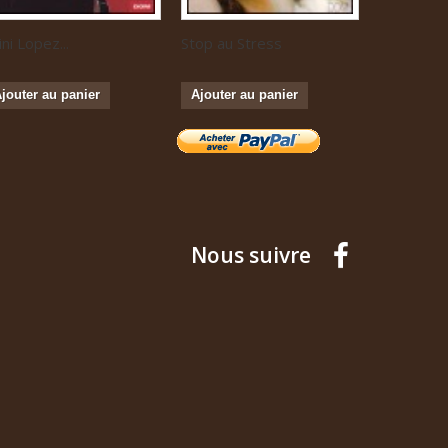
ini Lopez...
Stop au Stress
Musique...
jouter au panier
Ajouter au panier
Ajouter a
Nous suivre