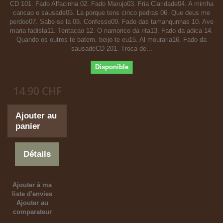
CD 101. Fado Alfacinha 02. Fado Marujo03. Fria Claridade04. A mimha
cancao e sausade05. La porque tens cinco pedras 06. Que deus me
perdoe07. Sabe-se la 08. Confesso09. Fado das tamanqunhas 10. Ave
maria fadista11. Tentacao 12. O namorico da rita13. Fado da adica 14.
Quando os outros te batem, beijo-te eu15. Al mouraria16. Fado da
sausadeCD 201. Troca de...
Disponible
14.90 CHF
Ajouter au
panier
Détails
Ajouter à ma
liste d'envies
Ajouter au
comparateur