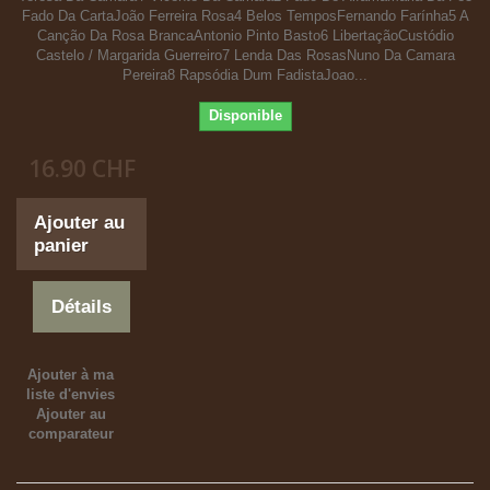
Fado Da CartaJoão Ferreira Rosa4 Belos TemposFernando Farínha5 A
Canção Da Rosa BrancaAntonio Pinto Basto6 LibertaçãoCustódio
Castelo / Margarida Guerreiro7 Lenda Das RosasNuno Da Camara
Pereira8 Rapsódia Dum FadistaJoao...
Disponible
16.90 CHF
Ajouter au
panier
Détails
Ajouter à ma
liste d'envies
Ajouter au
comparateur