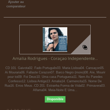
Ajouter au
comparateur
Amalia Rodrigues - Coraçao Independente...
CD 101. Gaivota02. Fado Português03. Maria Lisboa04. Cansaçon05.
Ai Mouraria06. Fallaste Corazon07. Barco Negro (mono)08. Aïe, Mourir
pour toi09. Foi Deus10. Uma casa Portuguesa11. Nem As Paredes
Confesso12. Lisboa Antiga13. Amalia14. Carmencita15. Nome De
Rua16. Erros Meus..CD 201. Estranha Forma de Vida02. Primavera03.
Alfama04. Meia-Noite E Uma...
Disponible