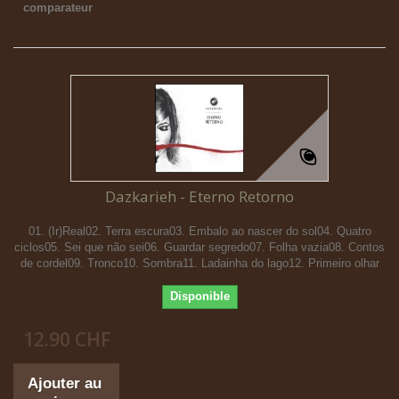
comparateur
Dazkarieh - Eterno Retorno
01. (Ir)Real02. Terra escura03. Embalo ao nascer do sol04. Quatro
ciclos05. Sei que não sei06. Guardar segredo07. Folha vazia08. Contos
de cordel09. Tronco10. Sombra11. Ladainha do lago12. Primeiro olhar
Disponible
12.90 CHF
Ajouter au