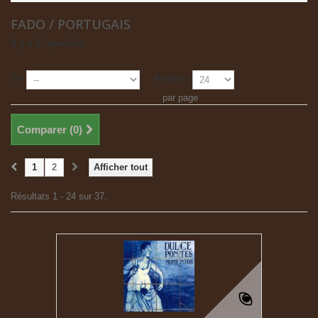
FADO / PORTUGAIS
Il y a 37 produits.
Tri
Montrer
par page
Comparer (
0
)
1
2
Afficher tout
Résultats 1 - 24 sur 37.