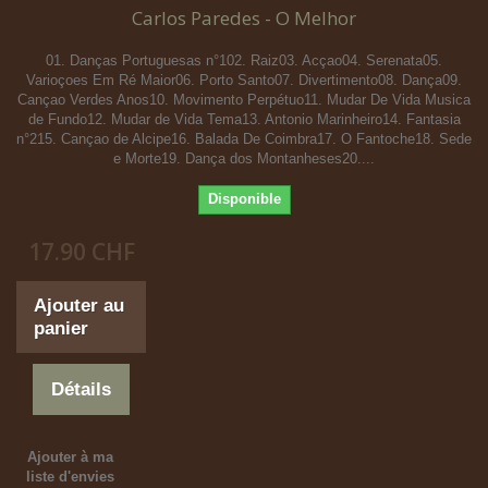
Carlos Paredes - O Melhor
01. Danças Portuguesas n°102. Raiz03. Acçao04. Serenata05.
Varioçoes Em Ré Maior06. Porto Santo07. Divertimento08. Dança09.
Cançao Verdes Anos10. Movimento Perpétuo11. Mudar De Vida Musica
de Fundo12. Mudar de Vida Tema13. Antonio Marinheiro14. Fantasia
n°215. Cançao de Alcipe16. Balada De Coimbra17. O Fantoche18. Sede
e Morte19. Dança dos Montanheses20....
Disponible
17.90 CHF
Ajouter au
panier
Détails
Ajouter à ma
liste d'envies