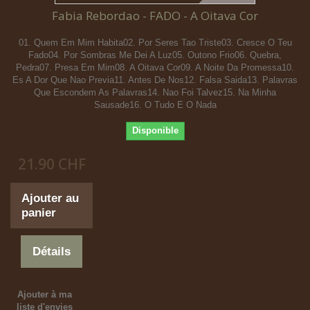
Fabia Rebordao - FADO - A Oitava Cor
01. Quem Em Mim Habita02. Por Seres Tao Triste03. Cresce O Teu
Fado04. Por Sombras Me Dei A Luz05. Outono Frio06. Quebra,
Pedra07. Presa Em Mim08. A Oitava Cor09. A Noite Da Promessa10.
Es A Dor Que Nao Previa11. Antes De Nos12. Falsa Saida13. Palavras
Que Escondem As Palavras14. Nao Foi Talvez15. Na Minha
Sausade16. O Tudo E O Nada
Disponible
21.90 CHF
Ajouter au
panier
Détails
Ajouter à ma
liste d'envies