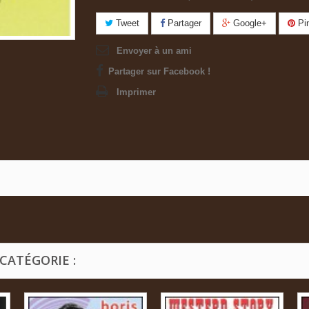
Tweet
Partager
Google+
Pin
Envoyer à un ami
Partager sur Facebook !
Imprimer
CATÉGORIE :