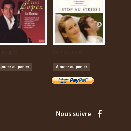
ini Lopez...
Stop au Stress
Musique...
jouter au panier
Ajouter au panier
Ajouter a
Nous suivre