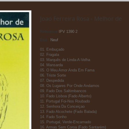
Joao Ferreira Rosa - Melhor de
Référence
IPV 1390 2
État :
Neuf
01. Embuçado
02. Fragata
03. Marquês de Linda-A-Velha
04. Mansarda
05. O Meu Amor Anda Em Fama
06. Triste Sorte
07. Despedida
08. Os Lugares Por Onde Andamos
09. Fado Dos Saltimbancos
10. Fado Lisboa (Fado Alberto)
11. Portugal Foi-Nos Roubado
12. Senhora Da Conceiçao
13. Fado Alcochete (Fado Balada)
14. Fado Sonho
15. Portugal, Verde-Encarnado
16. Armas Sem Coroa (Fado Santarém)