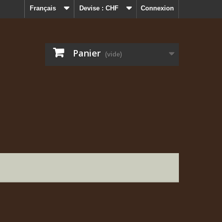
Français
Devise :
CHF
Connexion
Panier
(vide)