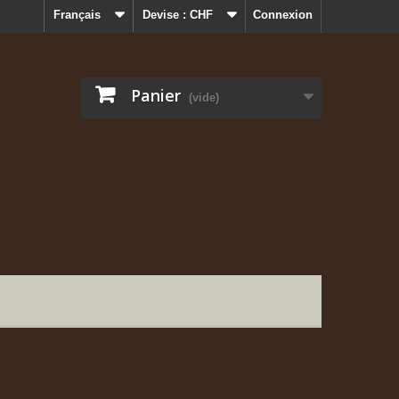
Français
Devise :
CHF
Connexion
Panier
(vide)