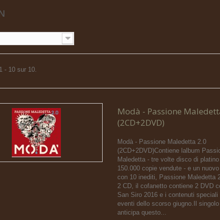
EN
1 - 10 sur 10.
Modà - Passione Maledett
(2CD+2DVD)
Modà - Passione Maledetta 2.0
(2CD+2DVD)Contiene lalbum Passi
Maledetta - tre volte disco di platino
150.000 copie vendute - e un nuov
con 10 inediti, Passione Maledetta 2
2 CD, il cofanetto contiene 2 DVD co
San Siro 2016 e i contenuti speciali
eventi dello scorso giugno.Il singol
anticipa questo...