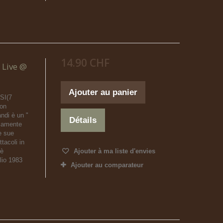
14.90 CHF
 Live @
Ajouter au panier
SI(7
on
ndi è un "
Détails
isamente
e sue
tacoli in
 è
Ajouter à ma liste d'envies
lio 1983
Ajouter au comparateur