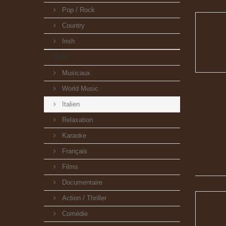
Pop / Rock
Country
Irish
DVD
Musicaux
World Music
Italien
Relaxation
Karaoke
Français
Films
Documentaire
Action / Thriller
Comédie