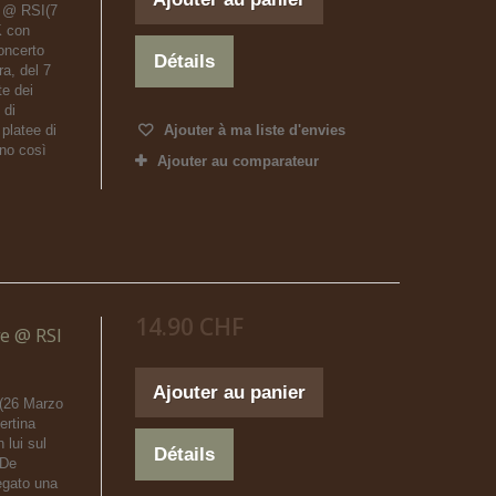
 @ RSI(7
 con
oncerto
Détails
a, del 7
te dei
 di
 platee di
Ajouter à ma liste d'envies
ano così
Ajouter au comparateur
14.90 CHF
ve @ RSI
Ajouter au panier
I(26 Marzo
rtina
 lui sul
Détails
 De
egato una