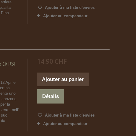
arriera
qualità
Ajouter à ma liste d'envies
 Pino
Ajouter au comparateur
14.90 CHF
e @ RSI
Ajouter au panier
12 Aprile
rtina
mente uno
Détails
tra canzone
per la
era , nell'
l suo
Ajouter à ma liste d'envies
o da
Ajouter au comparateur