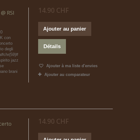
14.90 CHF
 @ RSI
Ajouter au panier
20
K con
oncerto
Détails
io degli
ra#chr(59)#
pirito jazz
ose
Ajouter à ma liste d'envies
nano brani
Ajouter au comparateur
14.90 CHF
certo
Ajouter au panier