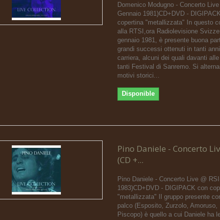
Domenico Modugno - Concerto Live
Gennaio 1981)CD+DVD - DIGIPACK
copertina "metallizzata" In questo c
alla RTSI,ora Radiolevisione Svizzer
gennaio 1981, è presente buona par
grandi successi ottenuti in tanti anni
carriera, alcuni dei quali davanti alle
tanti Festival di Sanremo. Si altern
motivi storici...
Disponible
Pino Daniele - Concerto Li
(CD +...
Pino Daniele - Concerto Live @ RS
1983)CD+DVD - DIGIPACK con cope
"metallizzata" Il gruppo presente con
palco (Esposito, Zurzolo, Amoruso,
Piscopo) è quello a cui Daniele ha l