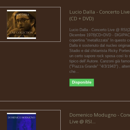
Lucio Dalla - Concerto Live
(CD + DVD)
Lucio Dalla - Concerto Live @ RSI(
Dicembre 1978)CD+DVD - DIGIPAC
copertina "metallizzata" In questo c
Dalla è sostenuto dal nucleo originar
Stadio e dal chitarrista Ricky Porte
un certo sapore rock sposa così lo s
tipico dell' Autore. Canzoni già fam
("Piazza Grande" "4/3/1943") , alter
che...
Disponible
Domenico Modugno - Con
Live @ RSI...