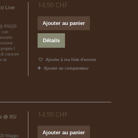
14.90 CHF
o Live
Ajouter au panier
 @ RSI(20
 con
oncerto
Détails
evisione
proprio I
i di canzoni
o ai
Ajouter à ma liste d'envies
"
Ajouter au comparateur
14.90 CHF
e @ RSI
Ajouter au panier
(20 Maggio