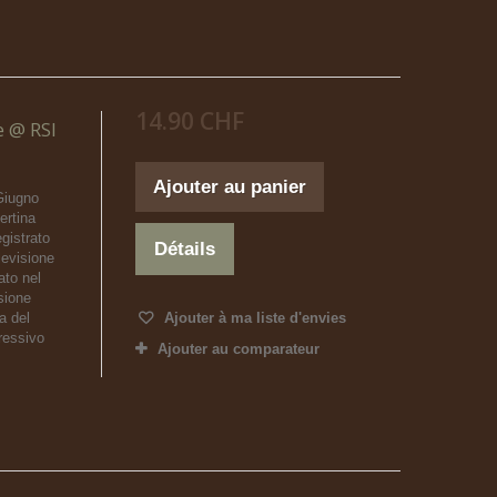
14.90 CHF
e @ RSI
Ajouter au panier
Giugno
rtina
gistrato
Détails
levisione
ato nel
sione
a del
Ajouter à ma liste d'envies
ressivo
Ajouter au comparateur