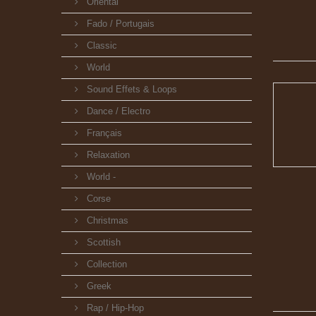
Oriental
Fado / Portugais
Classic
World
Sound Effets & Loops
Dance / Electro
Français
Relaxation
World -
Corse
Christmas
Scottish
Collection
Greek
Rap / Hip-Hop