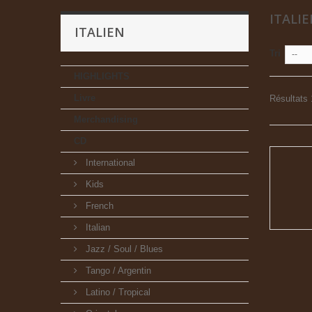
ITALI
ITALIEN
Tri
--
HIGHLIGHTS
Livre
Résultats 
Merchandising
CD
International
Kids
French
Italian
Jazz / Soul / Blues
Tango / Argentin
Latino / Tropical