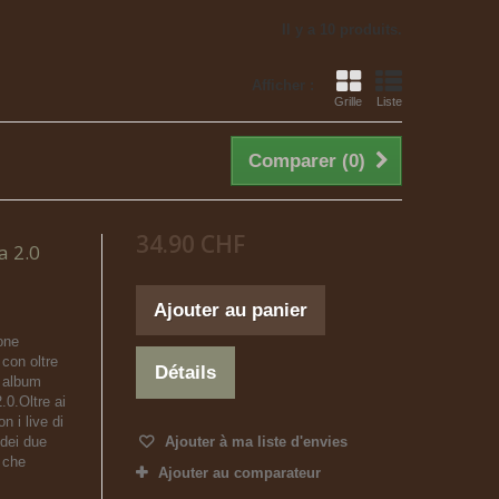
Il y a 10 produits.
Afficher :
Grille
Liste
Comparer (
0
)
34.90 CHF
a 2.0
Ajouter au panier
one
 con oltre
Détails
o album
.0.Oltre ai
n i live di
 dei due
Ajouter à ma liste d'envies
o che
Ajouter au comparateur