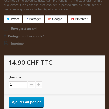
locomotiva " e Bologna, tratto da " Metropolis " , fino ad allora l' ultimo
suo lavoro. Un'esibizione preziosa per la particolarità die brani scelti e
per la vena giocosa che ha Saputo coinciliare.
Tweet
Partager
Google+
Pinterest
Envoyer à un ami
Partager sur Facebook !
Imprimer
14.90 CHF
TTC
Quantité
Ajouter au panier