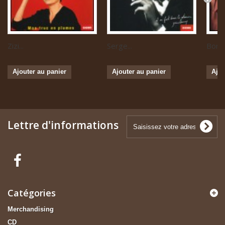
Zizi...
Serge...
Boris 
Ajouter au panier
Ajouter au panier
Ajou
Lettre d'informations
Catégories
Merchandising
CD