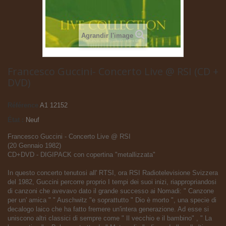
Agrandir l'image
Francesco Guccini- Concerto Live @ RSI (CD +
DVD)
Référence
A1 12152
État :
Neuf
Francesco Guccini - Concerto Live @ RSI
(20 Gennaio 1982)
CD+DVD - DIGIPACK con copertina "metallizzata"
In questo concerto tenutosi all' RTSI, ora RSI Radiotelevisione Svizzera
del 1982, Guccini percorre proprio I tempi dei suoi inizi, riappropriandosi
di canzoni che avevavo dato il grande successo ai Nomadi: " Canzone
per un' amica " " Auschwitz "e soprattutto " Dio è morto ", una specie di
decalogo laico che ha fatto fremere un'intera generazione. Ad esse si
uniscono altri classici di sempre come " Il vecchio e il bambino" , " La