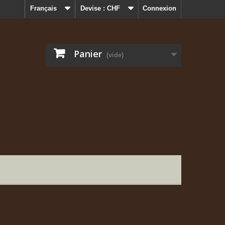
Français
Devise :
CHF
Connexion
Panier
(vide)