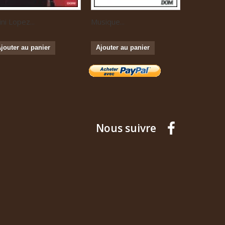
ini Lopez...
Musique...
Le Grand..
jouter au panier
Ajouter au panier
Ajouter a
Nous suivre