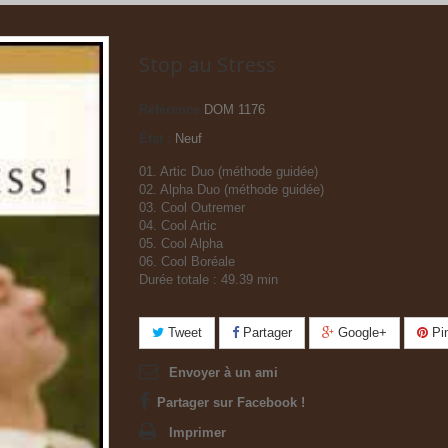
Stop au Stress
Référence
DOM 1176
État :
Neuf
01. Artic Duo (méthode guidée)
02. Alpha Duo (méthode guidée)
03. Cool Outremer
04. Cool Artic
05. Cool Alpha
06. Cool Boréale
Durée totale : 49.39 min
Tweet
Partager
Google+
Pin
Envoyer à un ami
Partager sur Facebook !
Imprimer