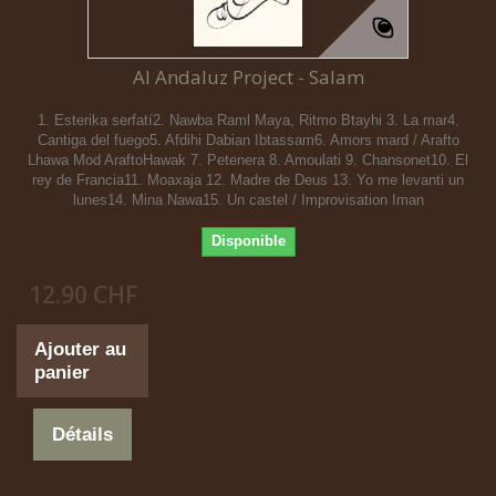
Al Andaluz Project - Salam
1. Esterika serfatí2. Nawba Raml Maya, Ritmo Btayhi 3. La mar4.
Cantiga del fuego5. Afdihi Dabian Ibtassam6. Amors mard / Arafto
Lhawa Mod AraftoHawak 7. Petenera 8. Amoulati 9. Chansonet10. El
rey de Francia11. Moaxaja 12. Madre de Deus 13. Yo me levanti un
lunes14. Mina Nawa15. Un castel / Improvisation Iman
Disponible
12.90 CHF
Ajouter au
panier
Détails