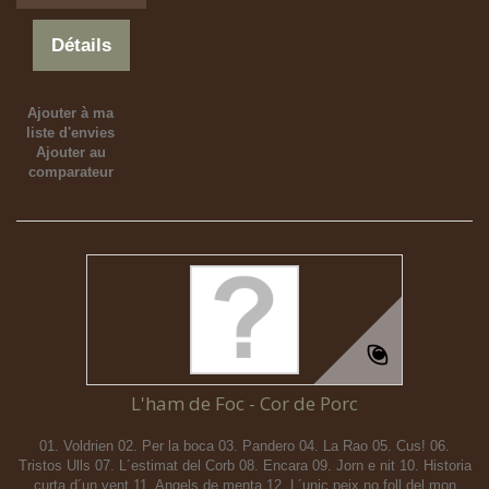
Détails
Ajouter à ma
liste d'envies
Ajouter au
comparateur
L'ham de Foc - Cor de Porc
01. Voldrien 02. Per la boca 03. Pandero 04. La Rao 05. Cus! 06.
Tristos Ulls 07. L´estimat del Corb 08. Encara 09. Jorn e nit 10. Historia
curta d´un vent 11. Angels de menta 12. L´unic peix no foll del mon