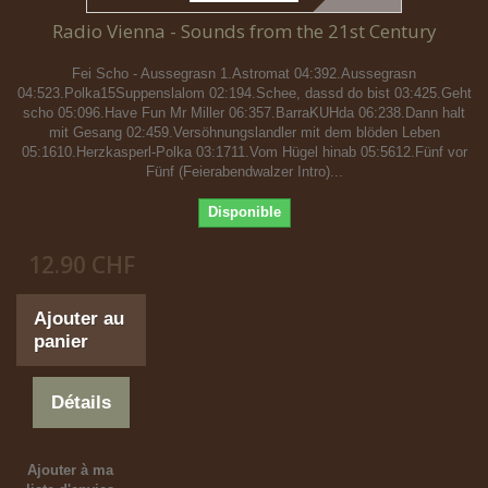
Radio Vienna - Sounds from the 21st Century
Fei Scho - Aussegrasn 1.Astromat 04:392.Aussegrasn
04:523.Polka15Suppenslalom 02:194.Schee, dassd do bist 03:425.Geht
scho 05:096.Have Fun Mr Miller 06:357.BarraKUHda 06:238.Dann halt
mit Gesang 02:459.Versöhnungslandler mit dem blöden Leben
05:1610.Herzkasperl-Polka 03:1711.Vom Hügel hinab 05:5612.Fünf vor
Fünf (Feierabendwalzer Intro)...
Disponible
12.90 CHF
Ajouter au
panier
Détails
Ajouter à ma