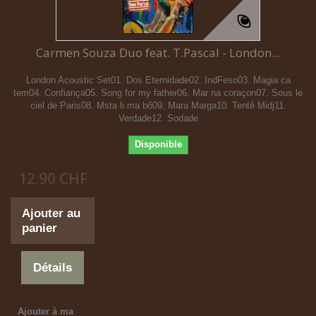
Carmen Souza Duo feat. T.Pascal - London...
London Acoustic Set01. Dos Eternidade02. IndFeso03. Magia ca
tem04. Confiança05. Song for my father06. Mar na coraçon07. Sous le
ciel de Paris08. Msta li ma bô09. Mara Marga10. Tentê Midj11.
Verdade12. Sodade
Disponible
12.90 CHF
Ajouter au
panier
Détails
Ajouter à ma