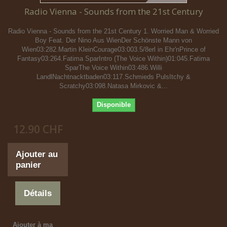
Radio Vienna - Sounds from the 21st Century
Radio Vienna - Sounds from the 21st Century 1. Worried Man & Worried
Boy Feat. Der Nino Aus WienDer Schönste Mann von
Wien03:282.Martin KleinCourage03:003.5/8erl in Ehr'nPrince of
Fantasy03:264.Fatima SparIntro (The Voice Within)01:045.Fatima
SparThe Voice Within03:486.Willi
LandlNachtnacktbaden03:117.Schmieds PulsItchy &
Scratchy03:098.Natasa Mirkovic &...
Disponible
12.90 CHF
Ajouter au
panier
Détails
Ajouter à ma