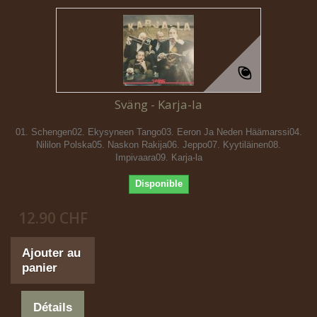
Sväng - Karja-la
01. Schengen02. Ekysyneen Tango03. Eeron Ja Neden Häämarssi04.
Nililon Polska05. Naskon Rakija06. Jeppo07. Kyytiläinen08.
Impivaara09. Karja-la
Disponible
12.90 CHF
Ajouter au
panier
Détails