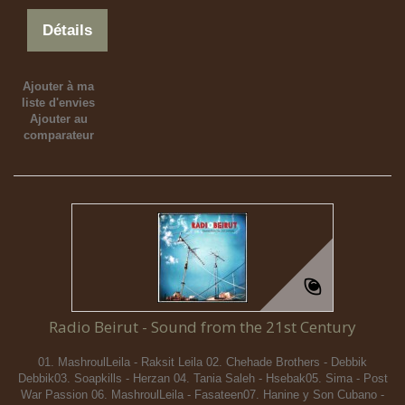
Détails
Ajouter à ma
liste d'envies
Ajouter au
comparateur
Radio Beirut - Sound from the 21st Century
01. MashroulLeila - Raksit Leila 02. Chehade Brothers - Debbik
Debbik03. Soapkills - Herzan 04. Tania Saleh - Hsebak05. Sima - Post
War Passion 06. MashroulLeila - Fasateen07. Hanine y Son Cubano -