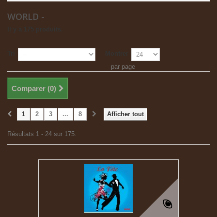
WORLD -
Il y a 175 produits.
Tri
Montrer
par page
Comparer (
0
)
1
2
3
...
8
Afficher tout
Résultats 1 - 24 sur 175.