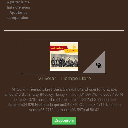
Ajouter à ma
liste d'envies
Ajouter au
comparateur
Mi Solar - Tiempo Libre
Mi Solar - Tiempo Libre1.Baila Salsa04:042.El cuento no acaba
ahí05:243.Berlin City (Medley Happy / I like it)04:094.Yo no se03:405.Mi
bombo04:076.Tiempo libre04:327.La pista03:258.Soñando aún
despierto04:029.Nadie te lo quitará04:0710.O sin ti03:4711.Tal como
somos05:2712.La musica03:58Total:50:42
Disponible