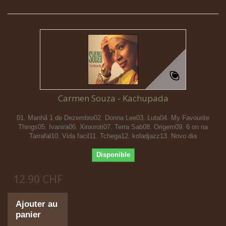
Carmen Souza - Kachupada
01. Manhã 1 de Dezembro02. Donna Lee03. Luta04. My Favourite
Things05. Ivanira06. Xinxiroti07. Terra Sab08. Origem09. 6 on na
Tarrafal10. Vida facil11. Tchega12. koladjazz13. Novo dia
Disponible
12.90 CHF
Ajouter au
panier