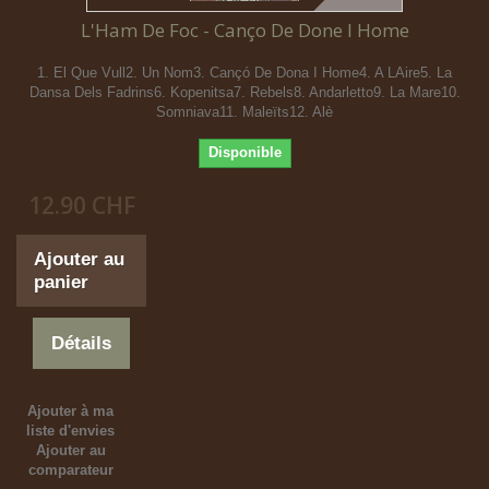
L'Ham De Foc - Canço De Done I Home
1. El Que Vull2. Un Nom3. Cançó De Dona I Home4. A LAire5. La
Dansa Dels Fadrins6. Kopenitsa7. Rebels8. Andarletto9. La Mare10.
Somniava11. Maleïts12. Alè
Disponible
12.90 CHF
Ajouter au
panier
Détails
Ajouter à ma
liste d'envies
Ajouter au
comparateur