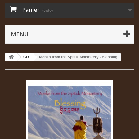
Panier
(vide)
MENU
CD
Monks from the Spituk Monastery - Blessing