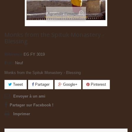
Agrandir l'image
Monks from the Spituk Monastery -
Blessing
Référence
EG FY 3019
État :
Neuf
Monks from the Spituk Monastery - Blessing
Tweet
Partager
Google+
Pinterest
Envoyer à un ami
Partager sur Facebook !
Imprimer