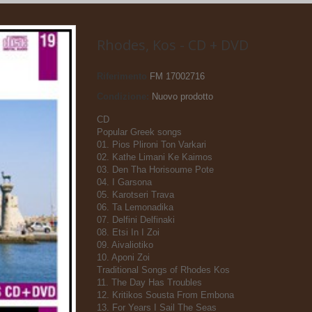
Rhodes, Kos - CD + DVD
Riferimento
FM 17002716
Condizione:
Nuovo prodotto
CD
Popular Greek songs
01. Pios Plironi Ton Varkari
02. Kathe Limani Ke Kaimos
03. Den Tha Horisoume Pote
04. I Garsona
05. Karotseri Trava
06. Ta Lemonadika
07. Delfini Delfinaki
08. Etsi In I Zoi
09. Aivaliotiko
10. Aponi Zoi
Traditional Songs of Rhodes Kos
11. The Day Has Troubles
12. Kritikos Sousta From Embona
13. For Years I Sail The Seas