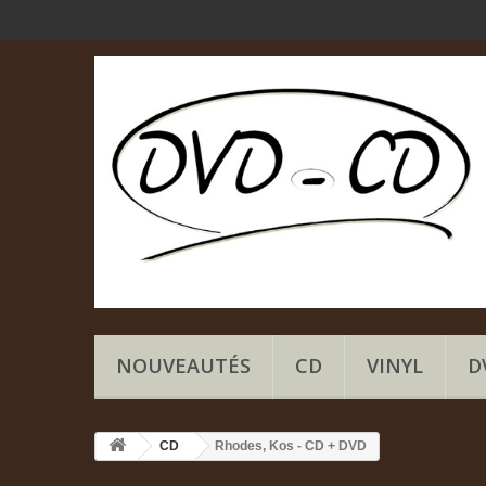
NOUVEAUTÉS
CD
VINYL
D
CD
Rhodes, Kos - CD + DVD