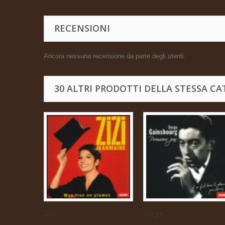
RECENSIONI
Ancora nessuna recensione da parte degli utenti.
30 ALTRI PRODOTTI DELLA STESSA CA
Zizi...
Serge...