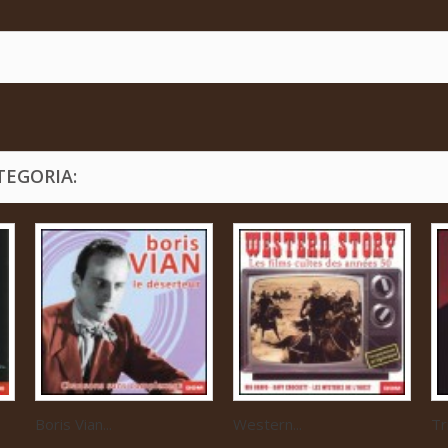
TEGORIA:
Boris Vian...
Western...
Tr