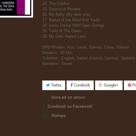
14. The Cordon
15. Sousta of Rhodes
16. My Baby (My dear one)
17. Ballad of the Maid And Youth
18. Issos Dance With Open Strings
19. Tune of The Dawn
20. My Dark Haired Lass
DVD Rhodes, Kos, Leros, Samos, Chios, Patmor
Duration : 93 Min
Subtitles : English, Italian, French, German, Spanish
Narration : Greek
Twitta
Condividi
Google+
Pi
Invia ad un amico
Condividi su Facebook!
Stampa