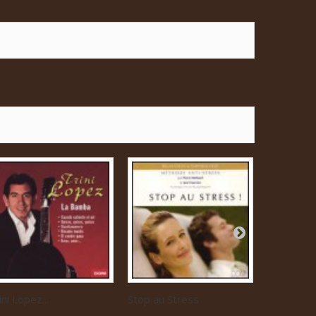
ini Lopez...
Stop au Stress
Musique...