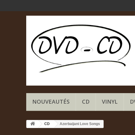
NOUVEAUTÉS
CD
VINYL
D
CD
Azerbaijani Love Songs