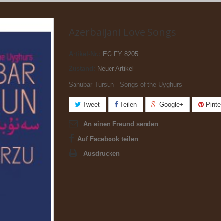
Azerbaijani Love Songs
Artikel-Nr.:
EG FY 8205
Zustand:
Neuer Artikel
Sanubar Tursun - Songs of the Uyghurs
Tweet
Teilen
Google+
Pinte
An einen Freund senden
Auf Facebook teilen
Ausdrucken