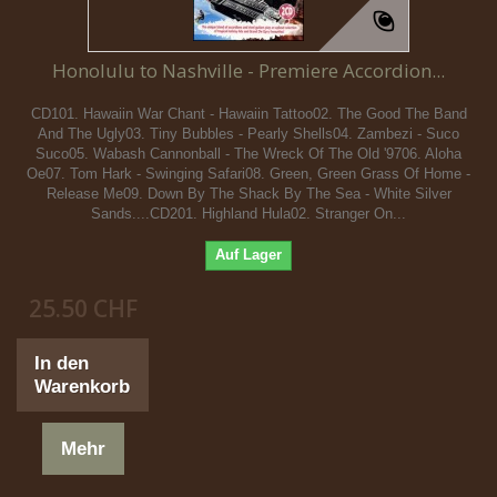
Honolulu to Nashville - Premiere Accordion...
CD101. Hawaiin War Chant - Hawaiin Tattoo02. The Good The Band
And The Ugly03. Tiny Bubbles - Pearly Shells04. Zambezi - Suco
Suco05. Wabash Cannonball - The Wreck Of The Old '9706. Aloha
Oe07. Tom Hark - Swinging Safari08. Green, Green Grass Of Home -
Release Me09. Down By The Shack By The Sea - White Silver
Sands....CD201. Highland Hula02. Stranger On...
Auf Lager
25.50 CHF
In den
Warenkorb
Mehr