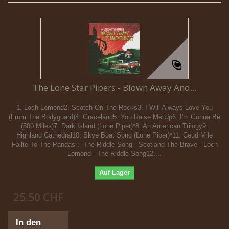
The Lone Star Pipers - Blown Away And...
1. Loch Lomond2. Scotch On The Rocks3. I Will Always Love You
(From The Bodyguard)4. Graceland5. You Raise Me Up6. I'm Gonna Be
(500 Miles)7. Dark Island (Lone Piper)*8. An American Trilogy9.
Highland Cathedral10. Skye Boat Song (Lone Piper)*11. Ceud Mile
Failte To The Pandas :- The Riddle Song - Scotland The Brave - Loch
Lomond - The Riddle Song12....
Auf Lager
25.50 CHF
In den