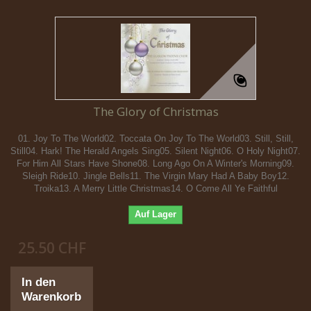
The Glory of Christmas
01. Joy To The World02. Toccata On Joy To The World03. Still, Still,
Still04. Hark! The Herald Angels Sing05. Silent Night06. O Holy Night07.
For Him All Stars Have Shone08. Long Ago On A Winter's Morning09.
Sleigh Ride10. Jingle Bells11. The Virgin Mary Had A Baby Boy12.
Troika13. A Merry Little Christmas14. O Come All Ye Faithful
Auf Lager
25.50 CHF
In den
Warenkorb