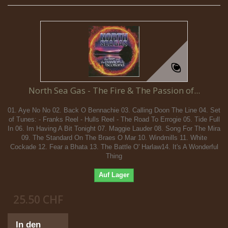
North Sea Gas - The Fire & The Passion of...
01. Aye No No 02. Back O Bennachie 03. Calling Doon The Line 04. Set
of Tunes: - Franks Reel - Hulls Reel - The Road To Errogie 05. Tide Full
In 06. Im Having A Bit Tonight 07. Maggie Lauder 08. Song For The Mira
09. The Standard On The Braes O Mar 10. Windmills 11. White
Cockade 12. Fear a Bhata 13. The Battle O' Harlaw14. It's A Wonderful
Thing
Auf Lager
25.50 CHF
In den