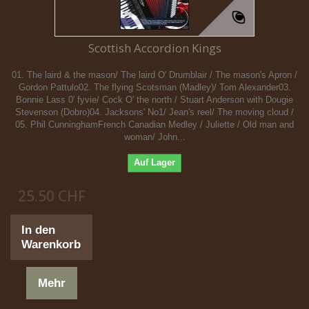
Scottish Accordion Kings
01. The laird & the mason/ The laird O' Drumblair / The mason's Apron /
Gordon Pattulo02. The flying Scotsman (Madley)/ Tom Alexander03.
Bonnie Lass 0' fyvie/ Cock O' the north / Stuart Anderson with Dougie
Stevenson (Dobro)04. Jacksons' No1/ Jean's reel/ The moving cloud /
05. Phil CunninghamFrench Canadian Medley / Juliette / Old man and
woman/ John...
Auf Lager
25.50 CHF
In den
Warenkorb
Mehr