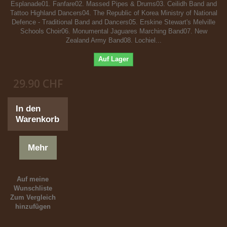
Esplanade01. Fanfare02. Massed Pipes & Drums03. Ceilidh Band and
Tattoo Highland Dancers04. The Republic of Korea Ministry of National
Defence - Traditional Band and Dancers05. Erskine Stewart's Melville
Schools Choir06. Monumental Jaguares Marching Band07. New
Zealand Army Band08. Lochiel...
Auf Lager
29.90 CHF
In den
Warenkorb
Mehr
Auf meine
Wunschliste
Zum Vergleich
hinzufügen