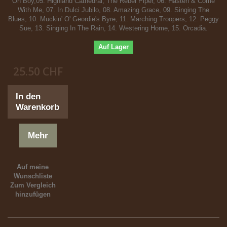
Oh Boy,05. Highland Cathedral, The Rebel Piper, 06. Hasten & Come
With Me, 07. In Dulci Jubilo, 08. Amazing Grace, 09. Singing The
Blues, 10. Muckin' O' Geordie's Byre, 11. Marching Troopers, 12. Peggy
Sue, 13. Singing In The Rain, 14. Westering Home, 15. Orcadia.
Auf Lager
25.50 CHF
In den
Warenkorb
Mehr
Auf meine
Wunschliste
Zum Vergleich
hinzufügen