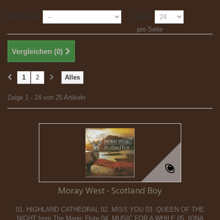
Sortierung
Zeigen
pro Seite
Vergleichen (
0
)
1
2
Alles
Zeige 1 - 24 von 25 Artikeln
Moray West - Scotland Boy
01. HIGHLAND CATHEDRAL 02. MISS YOU 03. QUEEN OF THE
NIGHT from The Magic Flute 04. MUSIC FOR A WHILE 05. IONA