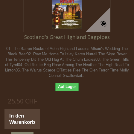
Scotland's Great Highland Bagpipes
01. The Barren Rocks of Aden Highland Laddies Mhairi's Wedding The
Black Bear02. Row Me Home To Islay Karen Nuttall The Skye Rover
The Tenpenny Bit The Old Hag At The Churn Ladies03. The Green Hills
of Tyrol04. Old Rustic Brig Rose Among The Heather The High Road To
Linton05. The Walrus Scarce O'Tatties Flee The Glen Terror Time Molly
Connell Swallowtail...
Auf Lager
25.50 CHF
In den
Warenkorb