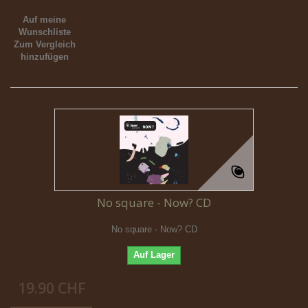
Auf meine
Wunschliste
Zum Vergleich
hinzufügen
No square - Now? CD
No square - Now? CD
Auf Lager
19.90 CHF