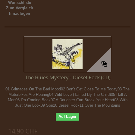
Wunschliste
Zum Vergleich
hinzufügen
The Blues Mystery - Diesel Rock (CD)
01 Grimaces On The Bad Mood02 Don't Get Close To Me Today03 The
Motorbikes Are Roaring04 Wild Love (Tamed By The Child)05 Half A
Man06 I'm Coming Back07 A Daughter Can Break Your Heart08 With
Just One Look09 Son10 Diesel Rock11 Over The Mountains
Auf Lager
14.90 CHF