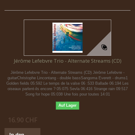
Jérôme Lefebvre Trio - Alternate Streams (CD)
Jérôme Lefebvre Trio - Alternate Streams (CD) Jérôme Lefebvre -
guitarChristophe Lincontang - double bassSangoma Everett - drums1
Golden fields 05:592 Le temps de la valse 06 :533 Ballade 06:194 Les
oiseaux parlent-ils encore ? 05:075 Sevla 06:416 Strange rain 09:517
Song for hope 05:038 Une fois pour toutes 14:01
Auf Lager
16.90 CHF
In den