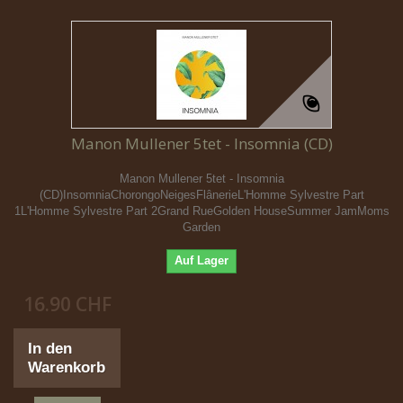
Manon Mullener 5tet - Insomnia (CD)
Manon Mullener 5tet - Insomnia
(CD)InsomniaChorongoNeigesFlânerieL'Homme Sylvestre Part
1L'Homme Sylvestre Part 2Grand RueGolden HouseSummer JamMoms
Garden
Auf Lager
16.90 CHF
In den
Warenkorb