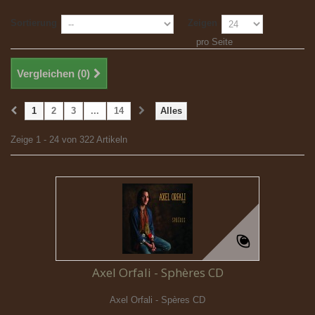
Sortierung
Zeigen
pro Seite
Vergleichen (
0
)
1
2
3
...
14
Alles
Zeige 1 - 24 von 322 Artikeln
Axel Orfali - Sphères CD
Axel Orfali - Spères CD