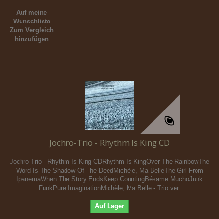
Auf meine
Wunschliste
Zum Vergleich
hinzufügen
Jochro-Trio - Rhythm Is King CD
Jochro-Trio - Rhythm Is King CDRhythm Is KingOver The RainbowThe
Word Is The Shadow Of The DeedMichèle, Ma BelleThe Girl From
IpanemaWhen The Story EndsKeep CountingBésame MuchoJunk
FunkPure ImaginationMichèle, Ma Belle - Trio ver.
Auf Lager