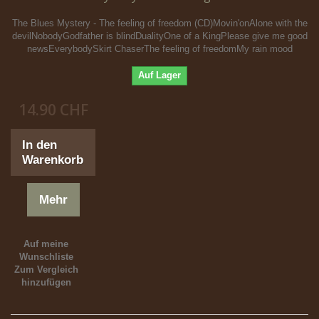
The Blues Mystery - The feeling of freedom (CD)Movin'onAlone with the
devilNobodyGodfather is blindDualityOne of a KingPlease give me good
newsEverybodySkirt ChaserThe feeling of freedomMy rain mood
Auf Lager
14.90 CHF
In den
Warenkorb
Mehr
Auf meine
Wunschliste
Zum Vergleich
hinzufügen