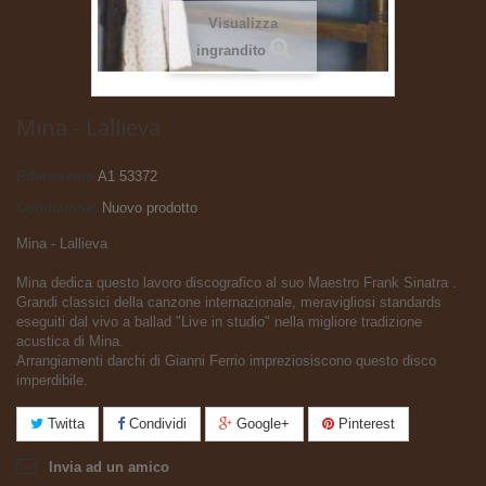
Visualizza
ingrandito
Mina - Lallieva
Riferimento
A1 53372
Condizione:
Nuovo prodotto
Mina - Lallieva
Mina dedica questo lavoro discografico al suo Maestro Frank Sinatra .
Grandi classici della canzone internazionale, meravigliosi standards
eseguiti dal vivo a ballad "Live in studio" nella migliore tradizione
acustica di Mina.
Arrangiamenti darchi di Gianni Ferrio impreziosiscono questo disco
imperdibile.
Twitta
Condividi
Google+
Pinterest
Invia ad un amico