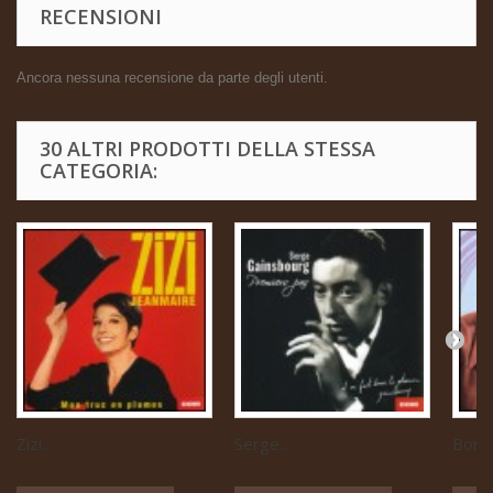
RECENSIONI
Ancora nessuna recensione da parte degli utenti.
30 ALTRI PRODOTTI DELLA STESSA
CATEGORIA:
Zizi...
Serge...
Boris 