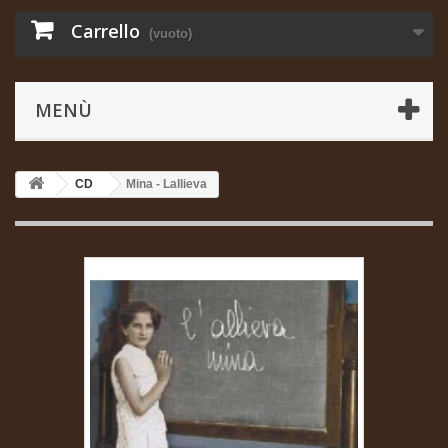
Carrello
(vuoto)
MENÙ
CD
Mina - Lallieva