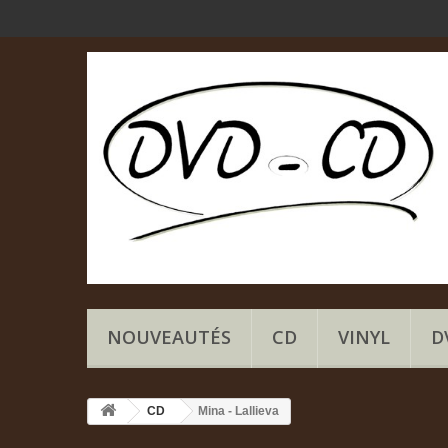
NOUVEAUTÉS
CD
VINYL
D
CD
Mina - Lallieva