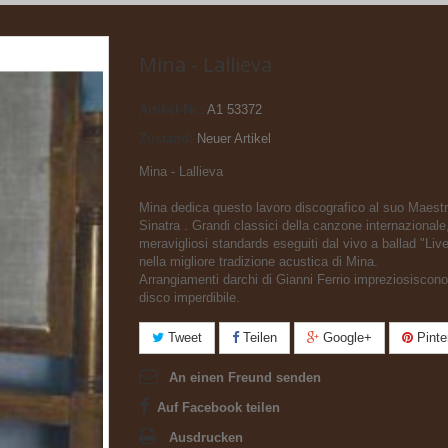
Mina - Lallieva
Artikel-Nr.:
A1 53372
Zustand:
Neuer Artikel
Mina - Lallieva
Mina dedica questo lavoro discografico al suo Maest
Sinatra . Grandi classici della canzone internazionale
meravigliosi standards eseguiti dal vivo a ballad "Live
nella migliore tradizione acustica di Mina.
Arrangiamenti darchi di Gianni Ferrio impreziosiscon
disco imperdibile.
Tweet
Teilen
Google+
Pinte
An einen Freund senden
Auf Facebook teilen
Ausdrucken