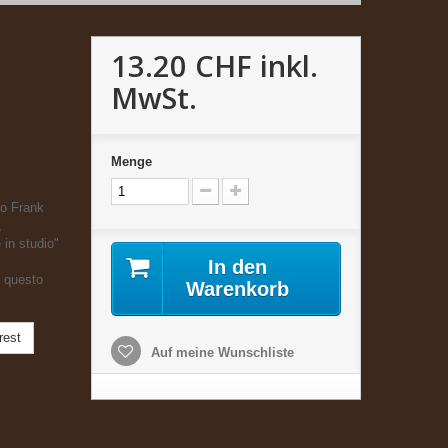
13.20 CHF
inkl.
MwSt.
Menge
ro Frank
,
 in studio"
In den
o questo
Warenkorb
rest
Auf meine Wunschliste