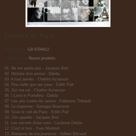
Visualizza
ingrandito
L'Amour en Paris
Riferimento
GA 9704412
Condizione:
Nuovo prodotto
01. Ne me quitte pas - Jacques Brel
02. Histoire d'un amour - Dalida
03. A tout jamais - Charles Aznavour
04. Plus belle que tes yeux - Edith Piaf
05. Sur ma vie - Charles Aznavour
06. I Love in Portofino - Dalida
07. Les uns contre les autres - Fabienne Thibault
08. Le marienne - Georges Brassens
09. Sous le ciel de Paris - Edith Piaf
10. J'en appelle - Jacques Brel
11. Les secrets d'une rose - Lucienne Delyle
12. C'est si bon - Yves Montant
13. Marianne de ma jeunesse - Gilbert Bécaud