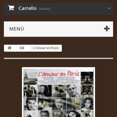
Carrello
(vuoto)
MENÙ
CD
L'Amour en Paris