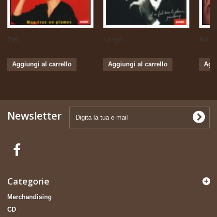
Zizi...
Serge...
Boris 
Aggiungi al carrello
Aggiungi al carrello
Aggi
Newsletter
Categorie
Merchandising
CD