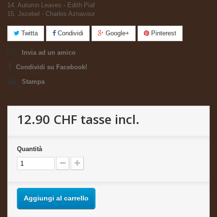
14. Autumn Leaves - Edith Piaf
15. Jezebel - Charles Aznavour
Twitta
Condividi
Google+
Pinterest
Invia ad un amico
Condividi su Facebook!
Stampa
12.90 CHF
tasse incl.
Quantità
Aggiungi al carrello