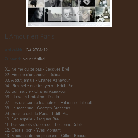
Vergrößern
L'Amour en Paris
Artikel-Nr.:
GA 9704412
Zustand:
Neuer Artikel
01. Ne me quitte pas - Jacques Brel
02. Histoire d'un amour - Dalida
03. A tout jamais - Charles Aznavour
04. Plus belle que tes yeux - Edith Piaf
05. Sur ma vie - Charles Aznavour
06. I Love in Portofino - Dalida
07. Les uns contre les autres - Fabienne Thibault
08. Le marienne - Georges Brassens
09. Sous le ciel de Paris - Edith Piaf
10. J'en appelle - Jacques Brel
11. Les secrets d'une rose - Lucienne Delyle
12. C'est si bon - Yves Montant
13. Marianne de ma jeunesse - Gilbert Bécaud