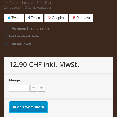
14. Autumn Leaves - Edith Piaf
15. Jezebel - Charles Aznavour
Tweet
Teilen
Google+
Pinterest
An einen Freund senden
Auf Facebook teilen
Ausdrucken
12.90 CHF
inkl. MwSt.
Menge
In den Warenkorb