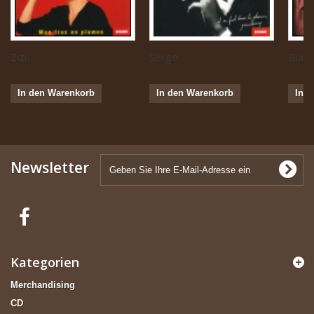
Zizi...
Serge...
Boris 
In den Warenkorb
In den Warenkorb
In 
Newsletter
Kategorien
Merchandising
CD