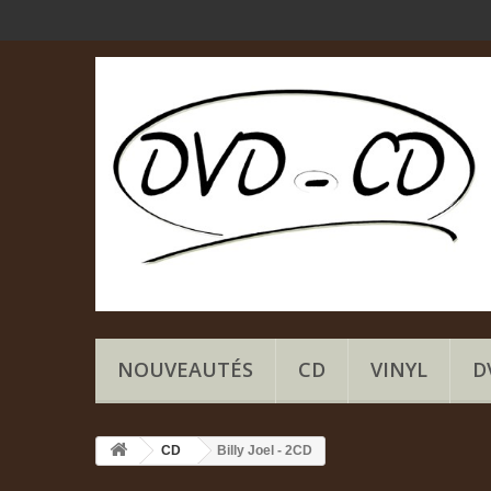
NOUVEAUTÉS
CD
VINYL
D
CD
Billy Joel - 2CD