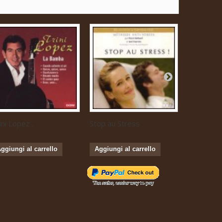
ini Lopez...
Stop au Stress
Musique...
ggiungi al carrello
Aggiungi al carrello
Aggiungi 