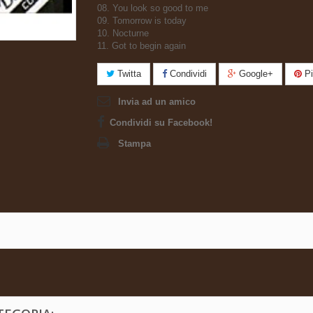
08. You look so good to me
09. Tomorrow is today
10. Nocturne
11. Got to begin again
Twitta
Condividi
Google+
Pi
Invia ad un amico
Condividi su Facebook!
Stampa