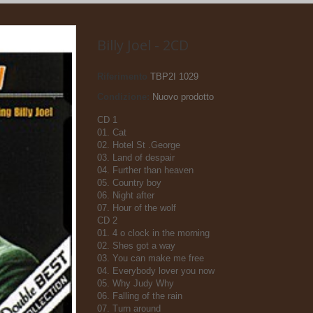
Billy Joel - 2CD
Riferimento
TBP2I 1029
Condizione:
Nuovo prodotto
CD 1
01. Cat
02. Hotel St .George
03. Land of despair
04. Further than heaven
05. Country boy
06. Night after
07. Hour of the wolf
CD 2
01. 4 o clock in the morning
02. Shes got a way
03. You can make me free
04. Everybody lover you now
05. Why Judy Why
06. Falling of the rain
07. Turn around