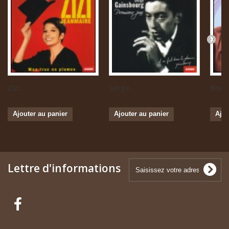
Zizi...
Serge...
Boris 
Ajouter au panier
Ajouter au panier
Ajou
Lettre d'informations