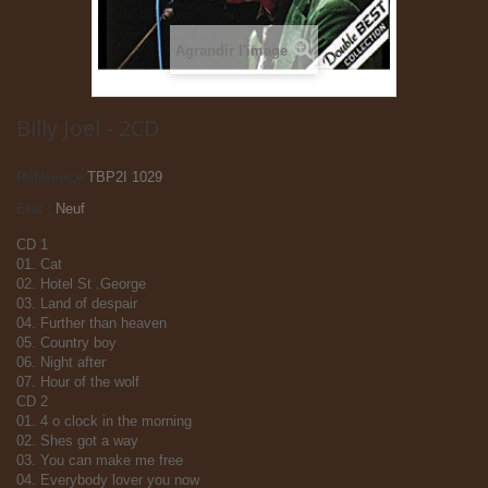
Agrandir l'image
Billy Joel - 2CD
Référence
TBP2I 1029
État :
Neuf
CD 1
01. Cat
02. Hotel St .George
03. Land of despair
04. Further than heaven
05. Country boy
06. Night after
07. Hour of the wolf
CD 2
01. 4 o clock in the morning
02. Shes got a way
03. You can make me free
04. Everybody lover you now