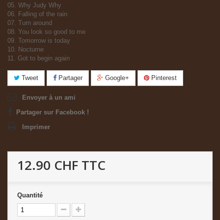
05. Why Judy Why
06. Falling of the rain
07. Turn around
08. You look so good to me
09. Tomorrow is today
10. Nocturne
11. Got to begin again
Tweet
Partager
Google+
Pinterest
Envoyer à un ami
Partager sur Facebook !
Imprimer
12.90 CHF
TTC
Quantité