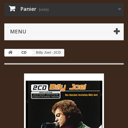
Panier
(vide)
MENU
CD
Billy Joel - 2CD