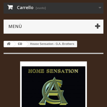
Carrello
(vuoto)
MENÙ
CD
House Sensation - G.A. Brothers