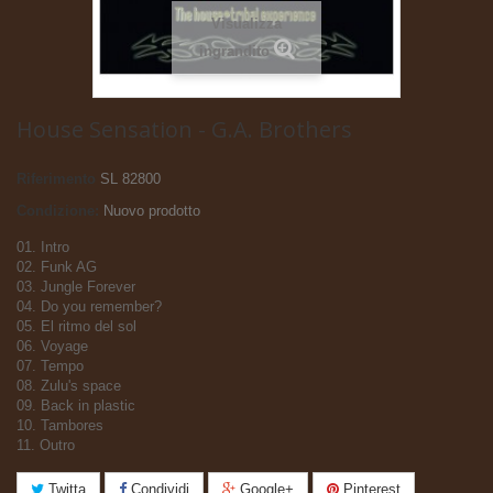
Visualizza
ingrandito
House Sensation - G.A. Brothers
Riferimento
SL 82800
Condizione:
Nuovo prodotto
01. Intro
02. Funk AG
03. Jungle Forever
04. Do you remember?
05. El ritmo del sol
06. Voyage
07. Tempo
08. Zulu's space
09. Back in plastic
10. Tambores
11. Outro
Twitta
Condividi
Google+
Pinterest