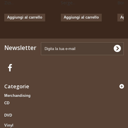
Zizi...
Serge...
Boris 
Aggiungi al carrello
Aggiungi al carrello
Aggi
Newsletter
Categorie
Merchandising
CD
DVD
Vinyl