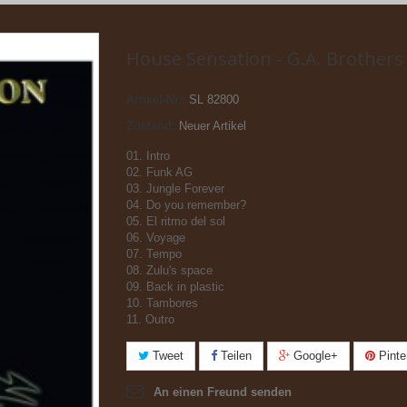
House Sensation - G.A. Brothers
Artikel-Nr.:
SL 82800
Zustand:
Neuer Artikel
01. Intro
02. Funk AG
03. Jungle Forever
04. Do you remember?
05. El ritmo del sol
06. Voyage
07. Tempo
08. Zulu's space
09. Back in plastic
10. Tambores
11. Outro
Tweet
Teilen
Google+
Pinte
An einen Freund senden