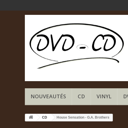
NOUVEAUTÉS
CD
VINYL
D
CD
House Sensation - G.A. Brothers