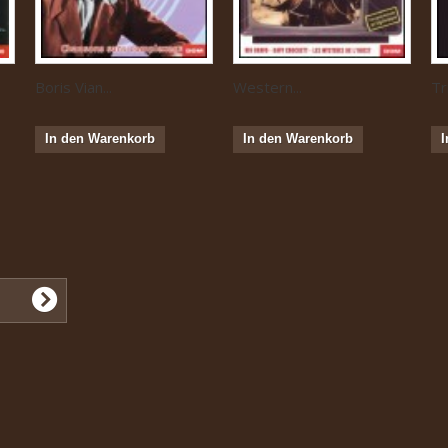
Boris Vian...
Western...
Tr
In den Warenkorb
In den Warenkorb
I