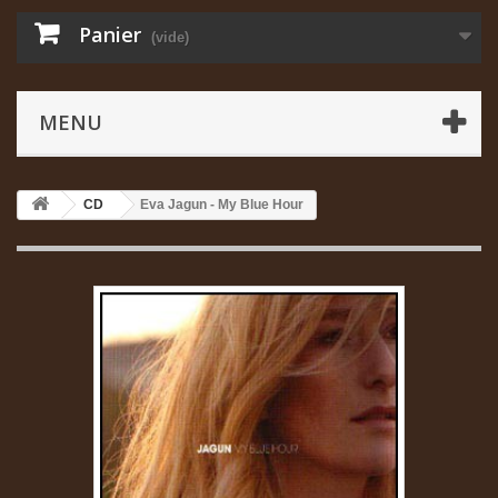
Panier
(vide)
MENU
CD
Eva Jagun - My Blue Hour