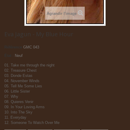
Agrandir l'image
Eva Jagun - My Blue Hour
Référence
GMC 043
État :
Neuf
01. Take me through the night
02. Treasure Chest
03. Donde Estas
04. November Winds
05. Tell Me Some Lies
06. Little Sister
07. Why
08. Quieres Venir
09. In Your Loving Arms
10. Into The Sky
11. Everyday
12. Someone To Watch Over Me