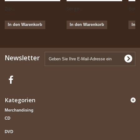
Zizi...
Serge...
Boris 
In den Warenkorb
In den Warenkorb
In 
Newsletter
Kategorien
Merchandising
CD
DVD