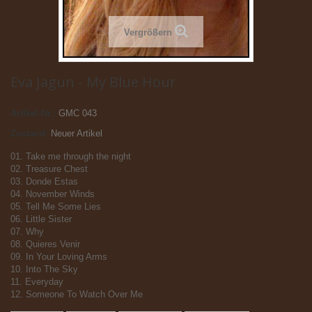
Vergrößern
Eva Jagun - My Blue Hour
Artikel-Nr.:
GMC 043
Zustand:
Neuer Artikel
01. Take me through the night
02. Treasure Chest
03. Donde Estas
04. November Winds
05. Tell Me Some Lies
06. Little Sister
07. Why
08. Quieres Venir
09. In Your Loving Arms
10. Into The Sky
11. Everyday
12. Someone To Watch Over Me