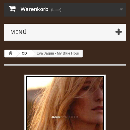
Warenkorb
(Leer)
MENÜ
CD
Eva Jagun - My Blue Hour