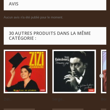
AVIS
Aucun avis n'a été publié pour le moment.
30 AUTRES PRODUITS DANS LA MÊME
CATÉGORIE :
Zizi...
Serge...
Boris 