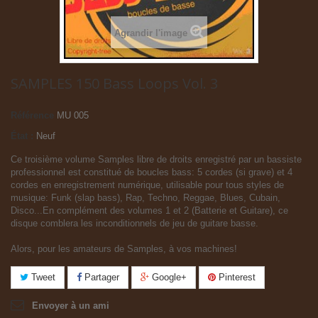
Agrandir l'image
SAMPLES 150 Bass Loops Vol. 3
Référence
MU 005
État :
Neuf
Ce troisième volume Samples libre de droits enregistré par un bassiste
professionnel est constitué de boucles bass: 5 cordes (si grave) et 4
cordes en enregistrement numérique, utilisable pour tous styles de
musique: Funk (slap bass), Rap, Techno, Reggae, Blues, Cubain,
Disco...En complément des volumes 1 et 2 (Batterie et Guitare), ce
disque comblera les inconditionnels de jeu de guitare basse.
Alors, pour les amateurs de Samples, à vos machines!
Tweet
Partager
Google+
Pinterest
Envoyer à un ami