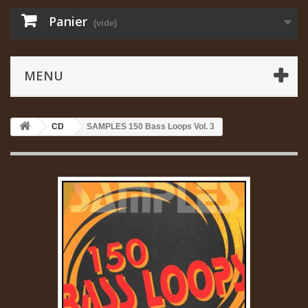
Panier
(vide)
MENU
CD
SAMPLES 150 Bass Loops Vol. 3