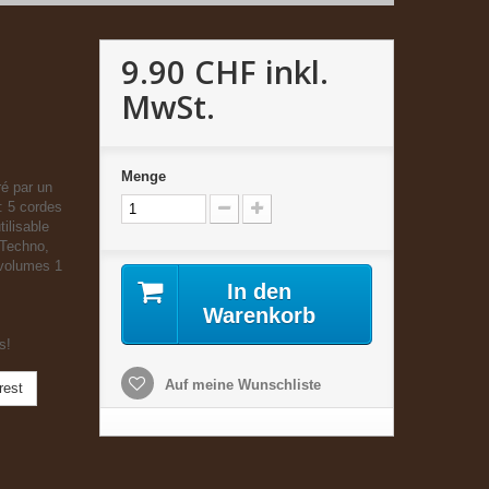
9.90 CHF
inkl.
MwSt.
Menge
ré par un
: 5 cordes
ilisable
 Techno,
 volumes 1
In den
Warenkorb
s!
Auf meine Wunschliste
rest