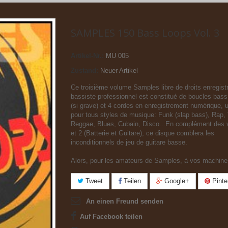
SAMPLES 150 Bass Loops Vol. 3
Artikel-Nr.:
MU 005
Zustand:
Neuer Artikel
Ce troisième volume Samples libre de droits enregist
bassiste professionnel est constitué de boucles bass
(si grave) et 4 cordes en enregistrement numérique, ut
pour tous styles de musique: Funk (slap bass), Rap,
Reggae, Blues, Cubain, Disco...En complément des
et 2 (Batterie et Guitare), ce disque comblera les
inconditionnels de jeu de guitare basse.
Alors, pour les amateurs de Samples, à vos machine
Tweet
Teilen
Google+
Pinte
An einen Freund senden
Auf Facebook teilen