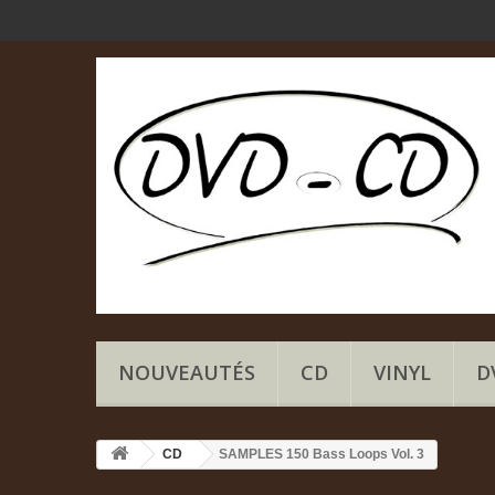
NOUVEAUTÉS
CD
VINYL
D
CD
SAMPLES 150 Bass Loops Vol. 3