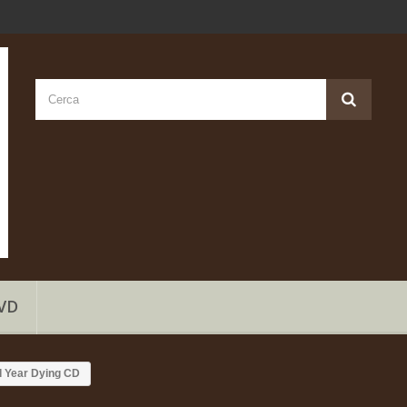
VD
ld Year Dying CD