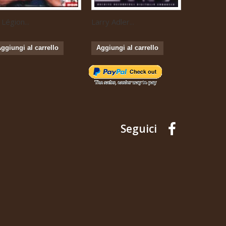
 Légion...
Larry Adler...
Spike Jones
ggiungi al carrello
Aggiungi al carrello
Aggiungi 
Seguici