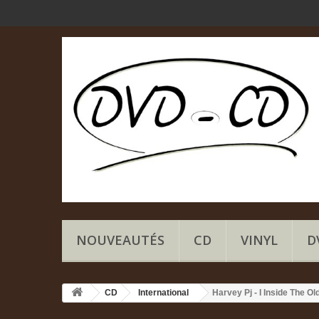
NOUVEAUTÉS
CD
VINYL
D
CD
International
Harvey Pj - I Inside The O