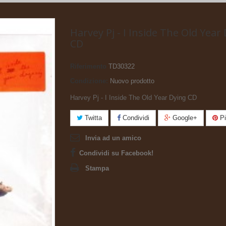
Harvey Pj - I Inside The Old Year
CD
Riferimento
TD30322
Condizione:
Nuovo prodotto
Harvey Pj - I Inside The Old Year Dying CD
Twitta
Condividi
Google+
Pi
Invia ad un amico
Condividi su Facebook!
Stampa