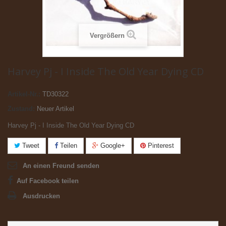
Vergrößern
Harvey Pj - I Inside The Old Year Dying CD
Artikel-Nr.:
TD30322
Zustand:
Neuer Artikel
Harvey Pj - I Inside The Old Year Dying CD
Tweet
Teilen
Google+
Pinterest
An einen Freund senden
Auf Facebook teilen
Ausdrucken