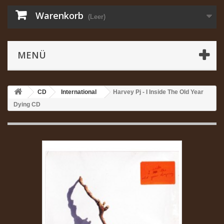
Warenkorb
(Leer)
MENÜ
CD
International
Harvey Pj - I Inside The Old Year
Dying CD