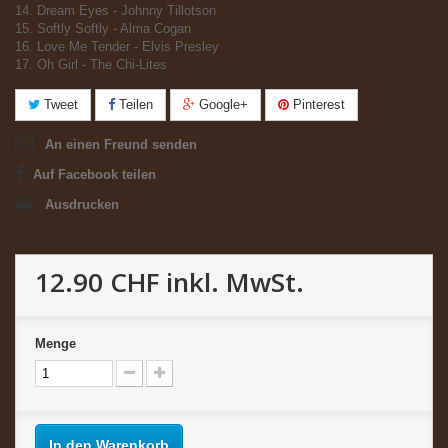
14. Dream Eyes - Johnny Tillotson
15. Softly Softly - Alma Cogan
16. Love Me Tender - Elvis Presley
17. Oh Girl - The Chi-Lites
Tweet
Teilen
Google+
Pinterest
An einen Freund senden
Auf Facebook teilen
Ausdrucken
12.90 CHF
inkl. MwSt.
Menge
In den Warenkorb