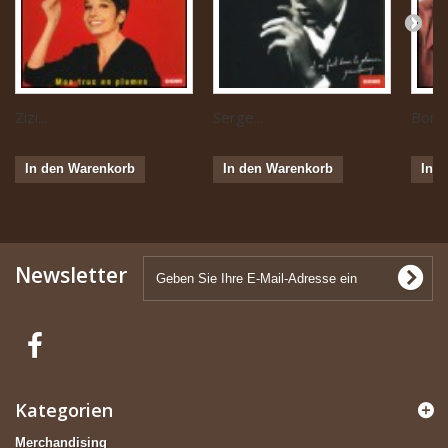
Zizi...
Serge...
Boris 
In den Warenkorb
In den Warenkorb
In 
Newsletter
Kategorien
Merchandising