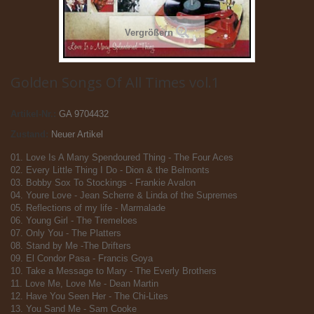
Vergrößern
Golden Songs Of All Times vol.1
Artikel-Nr.:
GA 9704432
Zustand:
Neuer Artikel
01. Love Is A Many Spendoured Thing - The Four Aces
02. Every Little Thing I Do - Dion & the Belmonts
03. Bobby Sox To Stockings - Frankie Avalon
04. Youre Love - Jean Scherre & Linda of the Supremes
05. Reflections of my life - Marmalade
06. Young Girl - The Tremeloes
07. Only You - The Platters
08. Stand by Me -The Drifters
09. El Condor Pasa - Francis Goya
10. Take a Message to Mary - The Everly Brothers
11. Love Me, Love Me - Dean Martin
12. Have You Seen Her - The Chi-Lites
13. You Sand Me - Sam Cooke