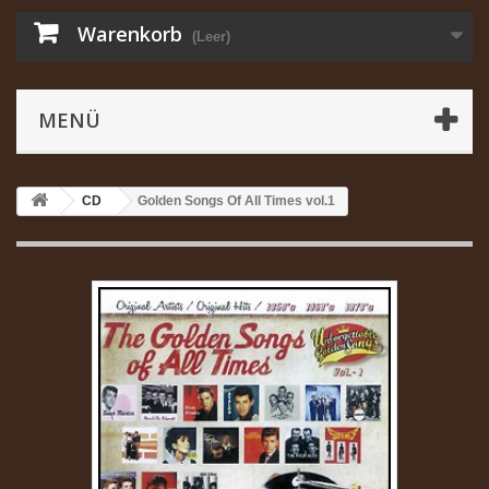
Warenkorb
(Leer)
MENÜ
CD
Golden Songs Of All Times vol.1