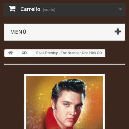
Carrello
(vuoto)
MENÙ
CD
Elvis Presley - The Number One Hits CD