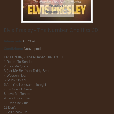
Visualizza
ingrandito
Elvis Presley - The Number One Hits CD
Riferimento
CL73590
Condizione:
Nuovo prodotto
Elvis Presley - The Number One Hits CD
1 Return To Sender
2 Kiss Me Quick
3 (Let Me Be Your) Teddy Bear
4 Wooden Heart
5 Stuck On You
6 Are You Lonesome Tonight
7 It's Now Or Never
8 Love Me Tender
9 Good Luck Charm
10 Don't Be Cruel
11 Don't
12 All Shook Up