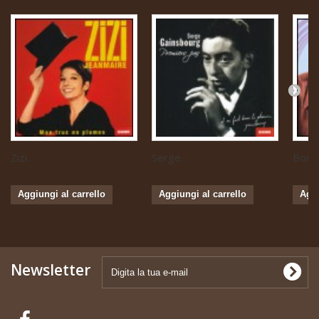
Zizi...
Serge...
Boris 
Aggiungi al carrello
Aggiungi al carrello
Aggi
Newsletter