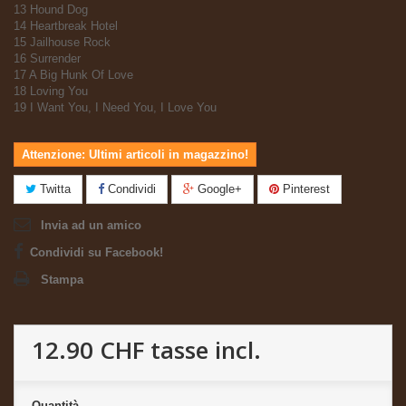
13 Hound Dog
14 Heartbreak Hotel
15 Jailhouse Rock
16 Surrender
17 A Big Hunk Of Love
18 Loving You
19 I Want You, I Need You, I Love You
Attenzione: Ultimi articoli in magazzino!
Twitta
Condividi
Google+
Pinterest
Invia ad un amico
Condividi su Facebook!
Stampa
12.90 CHF
tasse incl.
Quantità