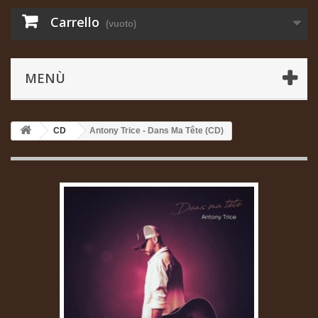
Carrello
(vuoto)
MENÙ
CD
Antony Trice - Dans Ma Tête (CD)