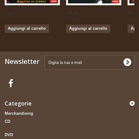
Zizi...
Serge...
Boris 
Aggiungi al carrello
Aggiungi al carrello
Aggi
Newsletter
Categorie
Merchandising
CD
DVD