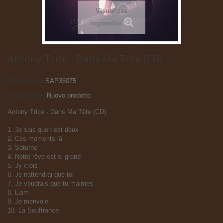
Visualizza
ingrandito
Antony Trice - Dans Ma Tête (CD)
Riferimento
SAP36075
Condizione:
Nuovo prodotto
Antony Trice - Dans Ma Tête (CD)
1. Je sais quon est deux
2. Ces moments-là
3. Saturne
4. Notre rêve est si grand
5. Jy crois
6. Je nattendrai que toi
7. Je voudrais que tu maimes
8. Liam
9. Je menvole
10. La Souffrance