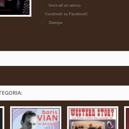
Invia ad un amico
Condividi su Facebook!
Stampa
TEGORIA: