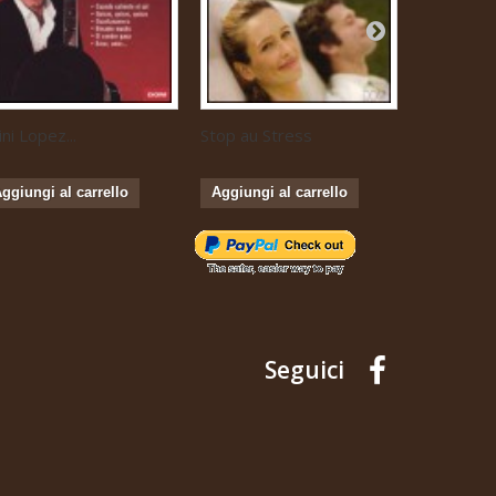
ini Lopez...
Stop au Stress
Musique...
ggiungi al carrello
Aggiungi al carrello
Aggiungi 
Seguici