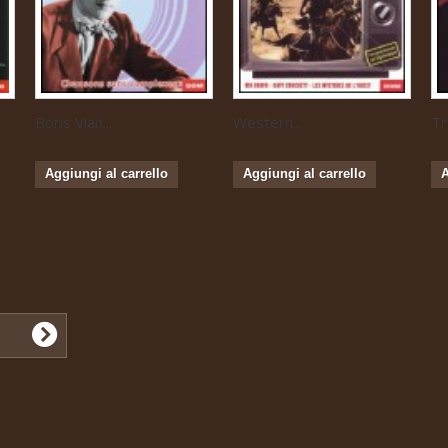
Boris Vian...
Western...
Tr
Aggiungi al carrello
Aggiungi al carrello
A