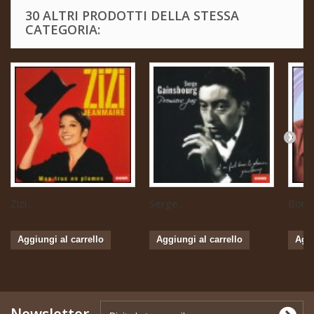
30 ALTRI PRODOTTI DELLA STESSA
CATEGORIA:
Zizi...
Serge...
Boris 
Aggiungi al carrello
Aggiungi al carrello
Aggi
Newsletter