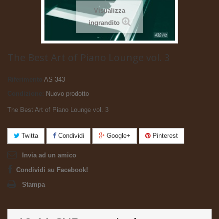
Visualizza
ingrandito
The Best Art of Piano Lounge vol. 3
Riferimento
AS 343
Condizione:
Nuovo prodotto
The Best Art of Piano Lounge vol. 3
Twitta
Condividi
Google+
Pinterest
Invia ad un amico
Condividi su Facebook!
Stampa