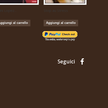
ini Lopez...
Stop au Stress
Musique...
ggiungi al carrello
Aggiungi al carrello
Aggiungi 
Seguici