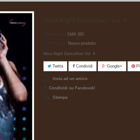
Ibiza Night Dancefloor Vol. 4
Riferimento
SMX 382
Condizione:
Nuovo prodotto
Ibiza Night Dancefloor Vol. 4
Twitta
Condividi
Google+
Pi
Invia ad un amico
Condividi su Facebook!
Stampa