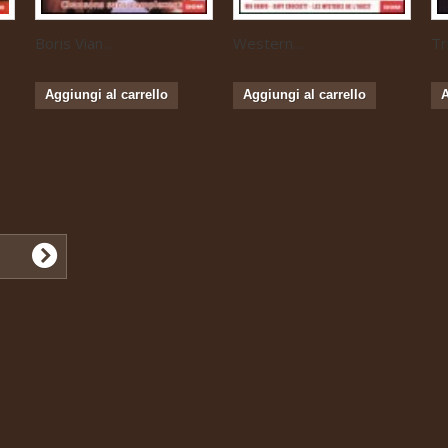
Boris Vian...
Western...
Tr
Aggiungi al carrello
Aggiungi al carrello
A