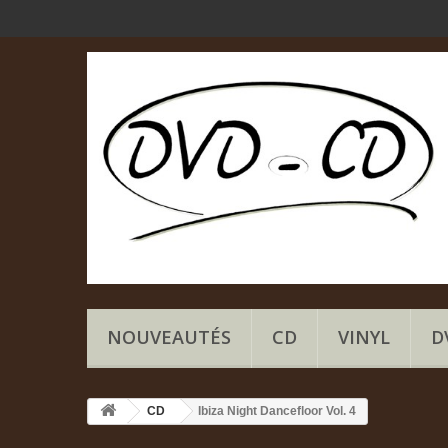
NOUVEAUTÉS
CD
VINYL
D
CD
Ibiza Night Dancefloor Vol. 4