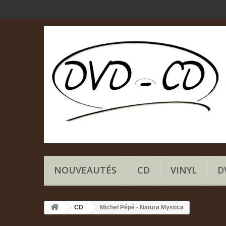
NOUVEAUTÉS
CD
VINYL
D
CD
Michel Pépé - Natura Mystica