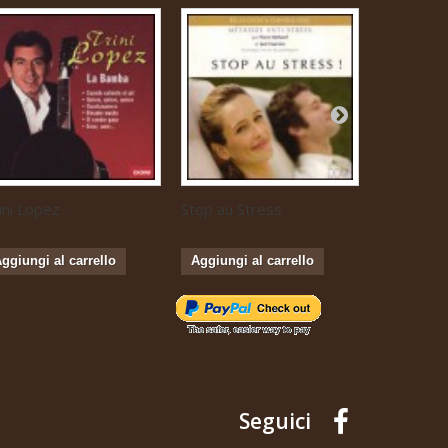
ini Lopez...
Stop au Stress
Musique...
ggiungi al carrello
Aggiungi al carrello
Aggiungi 
Seguici