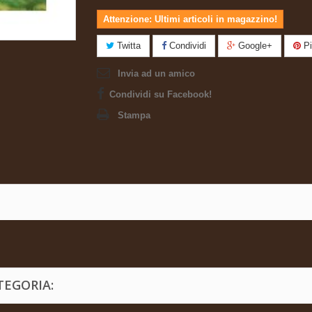
Attenzione: Ultimi articoli in magazzino!
Twitta
Condividi
Google+
Pi
Invia ad un amico
Condividi su Facebook!
Stampa
TEGORIA: