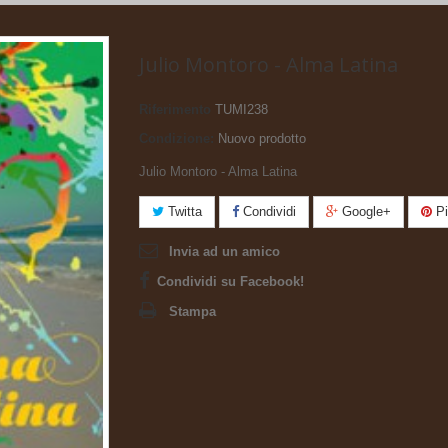
Julio Montoro - Alma Latina
Riferimento
TUMI238
Condizione:
Nuovo prodotto
Julio Montoro - Alma Latina
Twitta
Condividi
Google+
Pi
Invia ad un amico
Condividi su Facebook!
Stampa