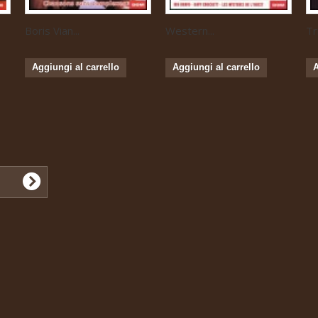
Boris Vian...
Western...
Tr
Aggiungi al carrello
Aggiungi al carrello
A