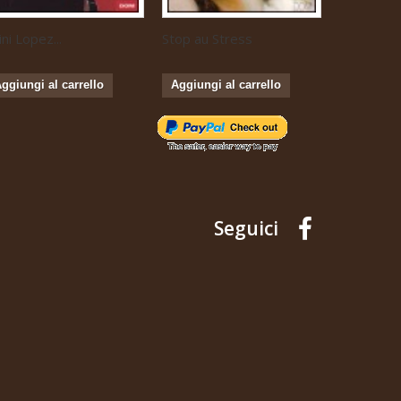
ini Lopez...
Stop au Stress
Musique...
ggiungi al carrello
Aggiungi al carrello
Aggiungi 
Seguici