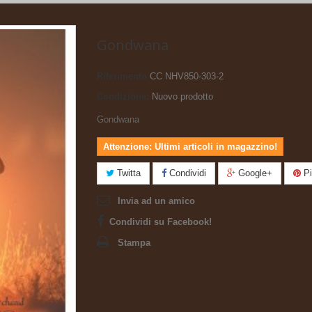
Gondwana
Riferimento
CC NHV850-303-2
Condizione:
Nuovo prodotto
Gondwana
Attenzione: Ultimi articoli in magazzino!
Twitta
Condividi
Google+
Pi
Invia ad un amico
Condividi su Facebook!
Stampa