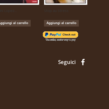
ini Lopez...
Stop au Stress
Musique...
ggiungi al carrello
Aggiungi al carrello
Aggiungi 
Seguici