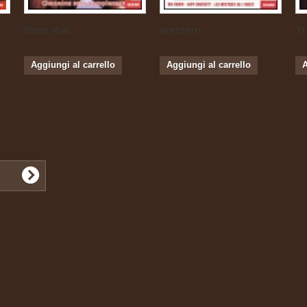
Boris Vian...
Western...
Tr
Aggiungi al carrello
Aggiungi al carrello
A