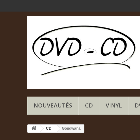
NOUVEAUTÉS
CD
VINYL
D
CD
Gondwana