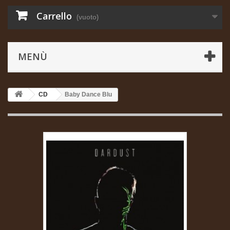
Carrello
(vuoto)
MENÙ
CD
Baby Dance Blu