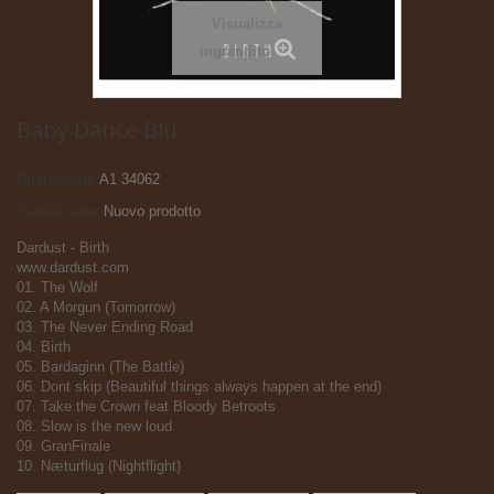
Visualizza
ingrandito
Baby Dance Blu
Riferimento
A1 34062
Condizione:
Nuovo prodotto
Dardust - Birth
www.dardust.com
01. The Wolf
02. A Morgun (Tomorrow)
03. The Never Ending Road
04. Birth
05. Bardaginn (The Battle)
06. Dont skip (Beautiful things always happen at the end)
07. Take the Crown feat Bloody Betroots
08. Slow is the new loud
09. GranFinale
10. Næturflug (Nightflight)