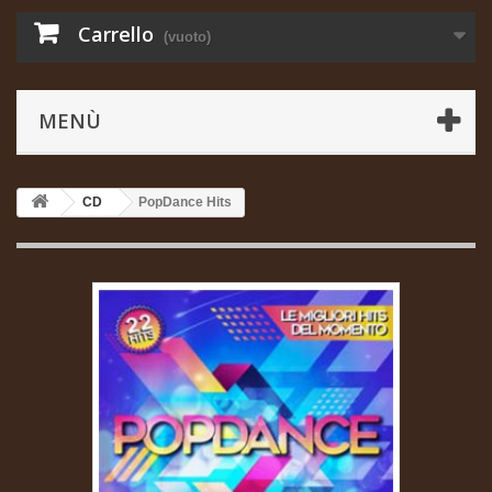
Carrello
(vuoto)
MENÙ
CD
PopDance Hits