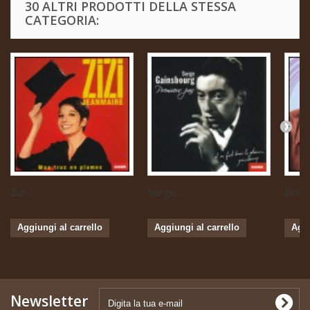
30 ALTRI PRODOTTI DELLA STESSA
CATEGORIA:
Zizi...
Serge...
Boris 
Aggiungi al carrello
Aggiungi al carrello
Aggi
Newsletter