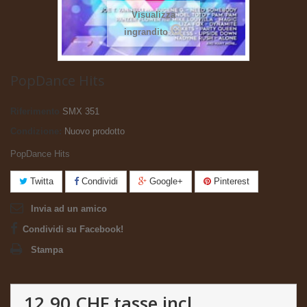
Visualizza
ingrandito
PopDance Hits
Riferimento
SMX 351
Condizione:
Nuovo prodotto
PopDance Hits
Twitta
Condividi
Google+
Pinterest
Invia ad un amico
Condividi su Facebook!
Stampa
12.90 CHF
tasse incl.