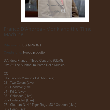
Visualizza
ingrandito
Franco D'Andrea - Monk and the Time
Machine
Riferimento
EG MPR 071
Condizione:
Nuovo prodotto
D'Andrea Franco - Three Concerts (CDx3)
Live At The Auditorium Parco Della Musica
CD1
01 - Turkish Mambo / P4+M2 (Live)
02 - Two Colors (Live
03 - Goodbye (Live
04 - Kit 1 (Live)
05 - Oclupaca (Live)
06 - Undecided (Live)
07 - Clusters N. 4 / Tiger Rag / M3 / Caravan (Live)
08 - Deep (Live)