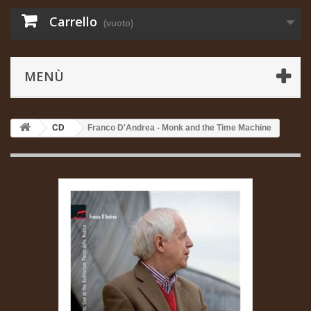
Carrello
(vuoto)
MENÙ
CD
Franco D'Andrea - Monk and the Time Machine