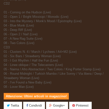
CD2
01 - Coming on the Hudson (Live)
02 - Open 1 / Bright Missisipi / Monodic (Live)
03 - Into the Mystery / Monk's Mood / Epistrophy (Live)
04 - Blue Monk (Live)
05 - Deep Riff (Live)
06 - Open 2 / Naif (Live)
07 - A New Rag Suite (Live)
08 - Two Colors (Live)
CD3
01 - Clusters N. 4 / March / Lychees / A4+M2 (Live)
02 - Six Bars / Strawberry Woman (Live)
03 - I Got Rhythm / Half the Fun (Live)
04 - Linee oblique / The Telecasters (Live)
05 - Naima / Afro Abstraction / Two Colors / King Porter Stamp (Live)
06 - Round Midnight / Turkish Mambo / Like Sonny / Via libera / Deep /
Strawberry Woman (Live)
07 - I've Found a New Baby (Live)
08 - Lover Man (Live)
Attenzione: Ultimi articoli in magazzino!
Twitta
Condividi
Google+
Pinterest