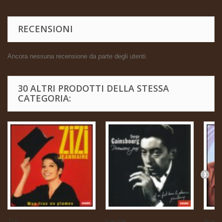
RECENSIONI
Ancora nessuna recensione da parte degli utenti.
30 ALTRI PRODOTTI DELLA STESSA
CATEGORIA:
Zizi...
Serge...
Boris 