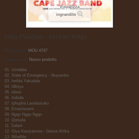
Visualizza
ingrandito
Dizu Plaatjies - African Kings
Riferimento
MOU 4747
Condizione:
Nuovo prodotto
01. Izindaba
02. State of Emergency - Ibuyambo
03. Imihla Yakudala
04. Idlinya
05. Idresi
06. Indoda
07. Iphupha Lasebusuku
08. Emashoseni
09. Ngqo Ngqo Ngqo
10. Qotsela
11. Salani
12. Giya Kasiyamore - Danse Afrika
13. Nthalhla