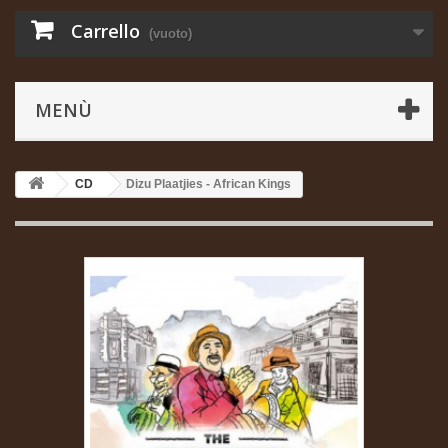
Carrello
(vuoto)
MENÙ
CD
Dizu Plaatjies - African Kings