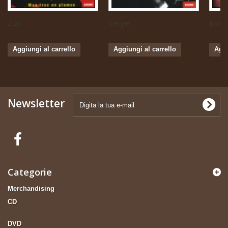
Zizi...
Serge...
Boris 
Aggiungi al carrello
Aggiungi al carrello
Aggi
Newsletter
Categorie
Merchandising
CD
DVD