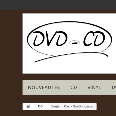
NOUVEAUTÉS
CD
VINYL
D
CD
Seglem, Karl - NyeSongar.no