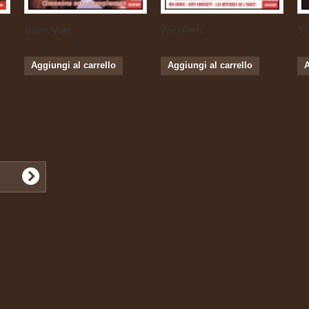
Boris Vian...
Western...
Tr
Aggiungi al carrello
Aggiungi al carrello
A