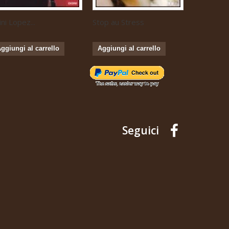
ini Lopez...
Stop au Stress
Musique...
ggiungi al carrello
Aggiungi al carrello
Aggiungi 
Seguici