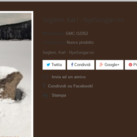
Seglem, Karl - NyeSongar.no
Riferimento
GMC OZ052
Condizione:
Nuovo prodotto
Seglem, Karl - NyeSongar.no
Twitta
Condividi
Google+
Pi
Invia ad un amico
Condividi su Facebook!
Stampa