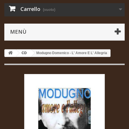
Carrello
(vuoto)
MENÙ
CD
Modugno Domenico - L' Amore E L' Allegria