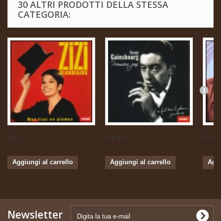
30 ALTRI PRODOTTI DELLA STESSA
CATEGORIA:
Zizi...
Serge...
Boris 
Aggiungi al carrello
Aggiungi al carrello
Aggi
Newsletter