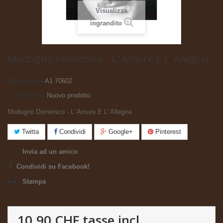
Visualizza
ingrandito
Modugno Domenico - L' Amore E L' Allegria
Riferimento
A1 70602
Condizione:
Nuovo prodotto
Modugno Domenico - L' Amore E L' Allegria
Twitta
Condividi
Google+
Pinterest
Invia ad un amico
Condividi su Facebook!
Stampa
10.90 CHF
tasse incl.